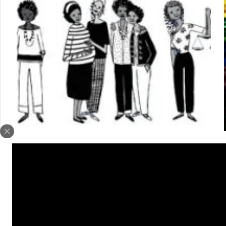
Mulheres negras do Piauí discutem políticas
públicas de saúde e os desafios para a superação
das desigualdades de gênero e raça
Para discutir as políticas direcionadas a saúde das
mulheres negras no Piauí foi realizado de 31 de
maio a 02 de junho, pelo YABÁS – Instituto da
Mulher Negra do Piauí o I Seminário Estadual de
Mulheres Negras e Saúde. O evento aconteceu na
capital piauiense e contou com a participação de