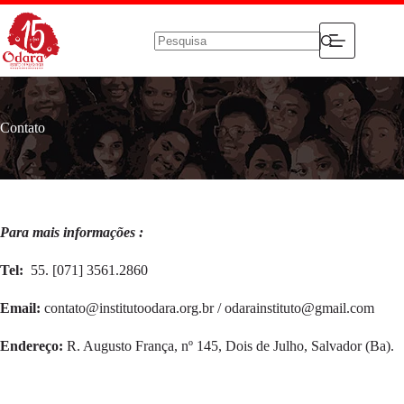
Pular
para
o
conteúdo
Sem
resultados
Contato
Para mais informações :
Tel:
55. [071] 3561.2860
Email:
contato@institutoodara.org.br / odarainstituto@gmail.com
Endereço:
R. Augusto França, nº 145, Dois de Julho, Salvador (Ba).