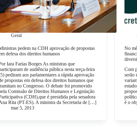
Geral
Ministras pedem na CDH aprovação de propostas
No mês
em defesa dos direitos humanos
financ
divers
Por Iara Farias Borges As ministras que
participaram de audiência pública nesta terça-feira
Com pr
(5) pediram aos parlamentares a rápida aprovação
serão 
de propostas em defesa dos direitos humanos que
variam
tramitam no Congresso. O debate foi promovido
estado
pela Comissão de Direitos Humanos e Legislação
propos
Participativa (CDH),que é presidida pela senadora
políti
Ana Rita (PT-ES). A ministra da Secretaria de […]
é o ob
mar 5, 2013