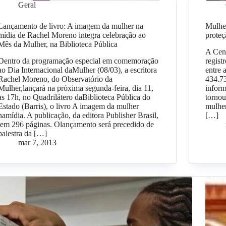
Geral
Lançamento de livro: A imagem da mulher na
Mulher
mídia de Rachel Moreno integra celebração ao
proteç
Mês da Mulher, na Biblioteca Pública
A Cen
Dentro da programação especial em comemoração
regist
ao Dia Internacional daMulher (08/03), a escritora
entre 
Rachel Moreno, do Observatório da
434.73
Mulher,lançará na próxima segunda-feira, dia 11,
inform
às 17h, no Quadrilátero daBiblioteca Pública do
tornou
Estado (Barris), o livro A imagem da mulher
mulher
namídia. A publicação, da editora Publisher Brasil,
[…]
tem 296 páginas. Olançamento será precedido de
palestra da […]
mar 7, 2013