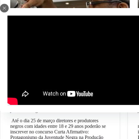
Geral
Concurso de curtas-metragens busca valorizar
juventude negra
Até o dia 25 de março diretores e produtores
negros com idades entre 18 e 29 anos poderão se
inscrever no concurso Curta Afirmativo:
Protagonismo da Juventude Negra na Produção