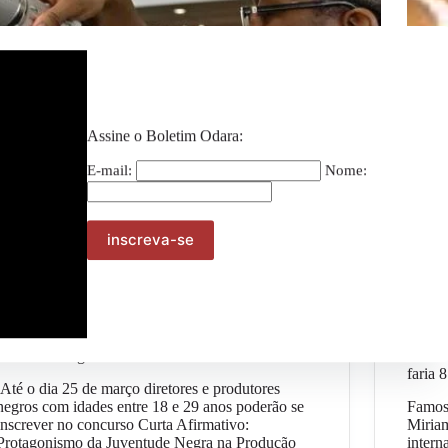
Assine o Boletim Odara:
E-mail:
Nome:
Geral
Concurso de curtas-metragens busca valorizar
Cantor
juventude negra
homen
faria 
Até o dia 25 de março diretores e produtores
negros com idades entre 18 e 29 anos poderão se
Famos
inscrever no concurso Curta Afirmativo:
Miria
Protagonismo da Juventude Negra na Produção
intern