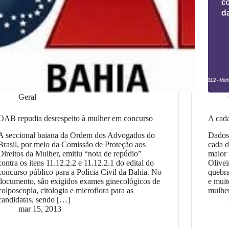
Geral
OAB repudia desrespeito à mulher em concurso
A cada
A seccional baiana da Ordem dos Advogados do
Dados
Brasil, por meio da Comissão de Proteção aos
cada d
Direitos da Mulher, emitiu “nota de repúdio”
maior 
contra os itens 11.12.2.2 e 11.12.2.1 do edital do
Olive
concurso público para a Polícia Civil da Bahia. No
quebra
documento, são exigidos exames ginecológicos de
e muit
colposcopia, citologia e microflora para as
mulher
candidatas, sendo […]
mar 15, 2013