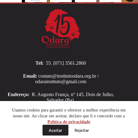
Tel:
55. [071] 3561.2860
Email:
contato@institutoodara.org.br /
odarainstituto@gmail.com
Endereço:
R. Augusto França, nº 145, Dois de Julho,
Salvador (Ba).
Copyright © 2026 Instituto Odara
Usamos cookies para garantir e oferecer a melhor experiência em
nosso site. Ao clicar em aceitar, declaro que li e concordo com a
Política de privacidade
Aceitar
Rejeitar