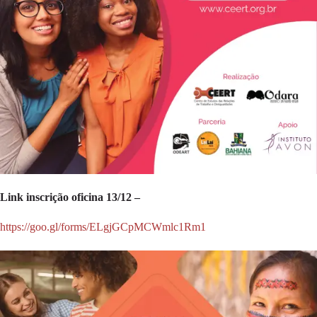
Link inscrição oficina 13/12 –
https://goo.gl/forms/ELgjGCpMCWmlc1Rm1