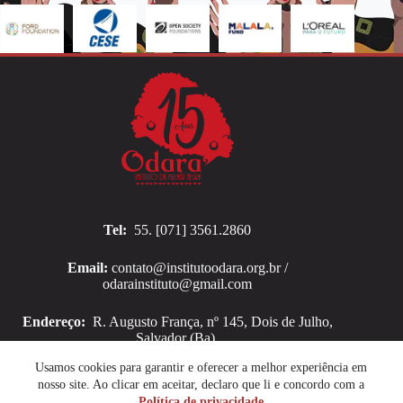
Tel:
55. [071] 3561.2860
Email:
contato@institutoodara.org.br /
odarainstituto@gmail.com
Endereço:
R. Augusto França, nº 145, Dois de Julho,
Salvador (Ba).
Copyright © 2026 Instituto Odara
Usamos cookies para garantir e oferecer a melhor experiência em
nosso site. Ao clicar em aceitar, declaro que li e concordo com a
Política de privacidade