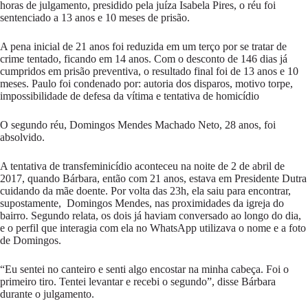
horas de julgamento, presidido pela juíza Isabela Pires, o réu foi
sentenciado a 13 anos e 10 meses de prisão.
A pena inicial de 21 anos foi reduzida em um terço por se tratar de
crime tentado, ficando em 14 anos. Com o desconto de 146 dias já
cumpridos em prisão preventiva, o resultado final foi de 13 anos e 10
meses. Paulo foi condenado por: autoria dos disparos, motivo torpe,
impossibilidade de defesa da vítima e tentativa de homicídio
O segundo réu, Domingos Mendes Machado Neto, 28 anos, foi
absolvido.
A tentativa de transfeminicídio aconteceu na noite de 2 de abril de
2017, quando Bárbara, então com 21 anos, estava em Presidente Dutra
cuidando da mãe doente. Por volta das 23h, ela saiu para encontrar,
supostamente, Domingos Mendes, nas proximidades da igreja do
bairro. Segundo relata, os dois já haviam conversado ao longo do dia,
e o perfil que interagia com ela no WhatsApp utilizava o nome e a foto
de Domingos.
“Eu sentei no canteiro e senti algo encostar na minha cabeça. Foi o
primeiro tiro. Tentei levantar e recebi o segundo”, disse Bárbara
durante o julgamento.