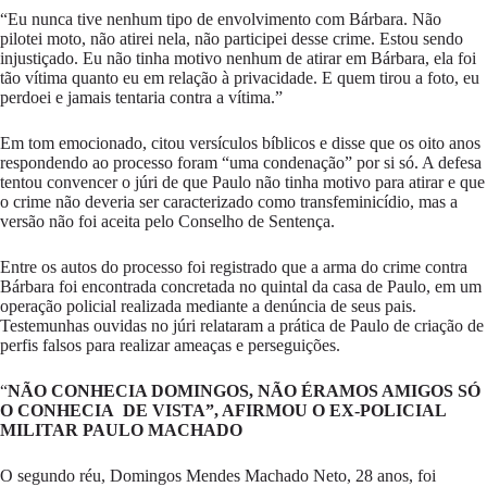
“Eu nunca tive nenhum tipo de envolvimento com Bárbara. Não
pilotei moto, não atirei nela, não participei desse crime. Estou sendo
injustiçado. Eu não tinha motivo nenhum de atirar em Bárbara, ela foi
tão vítima quanto eu em relação à privacidade. E quem tirou a foto, eu
perdoei e jamais tentaria contra a vítima.”
Em tom emocionado, citou versículos bíblicos e disse que os oito anos
respondendo ao processo foram “uma condenação” por si só. A defesa
tentou convencer o júri de que Paulo não tinha motivo para atirar e que
o crime não deveria ser caracterizado como transfeminicídio, mas a
versão não foi aceita pelo Conselho de Sentença.
Entre os autos do processo foi registrado que a arma do crime contra
Bárbara foi encontrada concretada no quintal da casa de Paulo, em um
operação policial realizada mediante a denúncia de seus pais.
Testemunhas ouvidas no júri relataram a prática de Paulo de criação de
perfis falsos para realizar ameaças e perseguições.
“
NÃO CONHECIA DOMINGOS, NÃO ÉRAMOS AMIGOS SÓ
O CONHECIA DE VISTA”, AFIRMOU O EX-POLICIAL
MILITAR PAULO MACHADO
O segundo réu, Domingos Mendes Machado Neto, 28 anos, foi