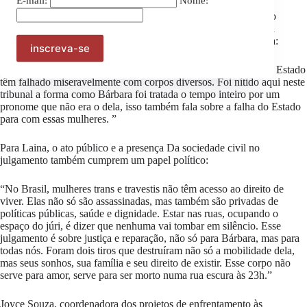
E-mail:
Nome:
A advogada Laina Crisóstomo, da TamoJuntas, que atuou como
assistente de acusação ao lado do Ministério Público, reforçou a
importância da mobilização social como parte da luta por justiça:
“
O caso de Bárbara não é isolado. Ele mostra que o sistema e o Estado
têm falhado miseravelmente com corpos diversos. Foi nítido aqui neste
tribunal a forma como Bárbara foi tratada o tempo inteiro por um
pronome que não era o dela, isso também fala sobre a falha do Estado
para com essas mulheres. ”
Para Laina, o ato público e a presença Da sociedade civil no
julgamento também cumprem um papel político:
“No Brasil, mulheres trans e travestis não têm acesso ao direito de
viver. Elas não só são assassinadas, mas também são privadas de
políticas públicas, saúde e dignidade. Estar nas ruas, ocupando o
espaço do júri, é dizer que nenhuma vai tombar em silêncio. Esse
julgamento é sobre justiça e reparação, não só para Bárbara, mas para
todas nós. Foram dois tiros que destruíram não só a mobilidade dela,
mas seus sonhos, sua família e seu direito de existir. Esse corpo não
serve para amor, serve para ser morto numa rua escura às 23h.”
Joyce Souza, coordenadora dos projetos de enfrentamento às