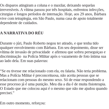
Os disparos atingiram a coluna e o maxilar, deixando sequelas
irreversíveis. A vítima passou por três hospitais, enfrentou infecções,
cirurgias e longos períodos de internação. Hoje, aos 29 anos, Bárbara
vive com tetraplegia, em São Paulo, numa casa de apoio totalmente
dependente de cuidados.
A NARRATIVA DO RÉU
Durante o júri, Paulo Roberto negou ter atirado, e que tenha tido
qualquer envolvimento com Bárbara. Em seu depoimento, disse ser
vítima de invasão de privacidade e afirmou que sofreu perseguiçao e
discriminação na Polícia Militar após o vazamento de foto íntima sua
ao lado dela. Em suas palavras:
“Se eu tivesse me relacionado com ela, eu falaria. Não teria problema.
Mas a Polícia Militar é preconceituosa, não aceita pessoas que se
relacionam com pessoas do mesmo sexo. Só de estar respondendo a
esse processo já é uma punição. Meu dia a dia é de muita fisioterapia.
O Estado que me colocou aqui é o mesmo que não me ajudou quando
precisei.”
Em outro momento, reforçou: