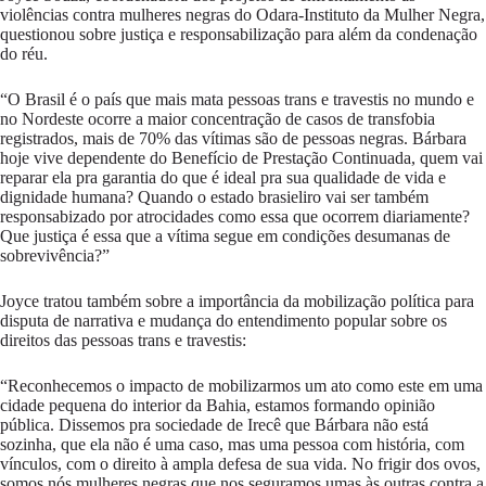
violências contra mulheres negras do Odara-Instituto da Mulher Negra,
questionou sobre justiça e responsabilização para além da condenação
do réu.
“O Brasil é o país que mais mata pessoas trans e travestis no mundo e
no Nordeste ocorre a maior concentração de casos de transfobia
registrados, mais de 70% das vítimas são de pessoas negras. Bárbara
hoje vive dependente do Benefício de Prestação Continuada, quem vai
reparar ela pra garantia do que é ideal pra sua qualidade de vida e
dignidade humana? Quando o estado brasieliro vai ser também
responsabizado por atrocidades como essa que ocorrem diariamente?
Que justiça é essa que a vítima segue em condições desumanas de
sobrevivência?”
Joyce tratou também sobre a importância da mobilização política para
disputa de narrativa e mudança do entendimento popular sobre os
direitos das pessoas trans e travestis:
“Reconhecemos o impacto de mobilizarmos um ato como este em uma
cidade pequena do interior da Bahia, estamos formando opinião
pública. Dissemos pra sociedade de Irecê que Bárbara não está
sozinha, que ela não é uma caso, mas uma pessoa com história, com
vínculos, com o direito à ampla defesa de sua vida. No frigir dos ovos,
somos nós mulheres negras que nos seguramos umas às outras contra a