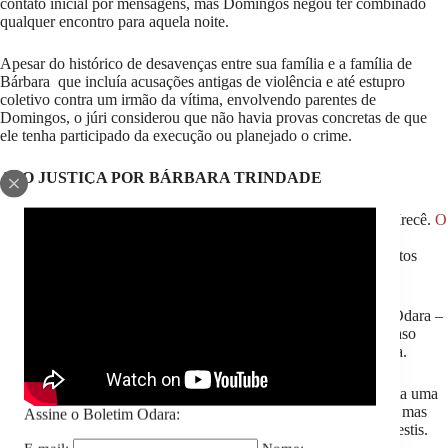
contato inicial por mensagens, mas Domingos negou ter combinado
qualquer encontro para aquela noite.
Apesar do histórico de desavenças entre sua família e a família de
Bárbara que incluía acusações antigas de violência e até estupro
coletivo contra um irmão da vítima, envolvendo parentes de
Domingos, o júri considerou que não havia provas concretas de que
ele tenha participado da execução ou planejado o crime.
ATO JUSTIÇA POR BÁRBARA TRINDADE
O julgamento foi acompanhado de uma mobilização social em Irecê.
O
caso de Bárbara Trindade, atraiu a presença de movimentos de
mulheres negras, coletivos LGBTQIA+ e
organizações de direitos
humanos, que ocuparam o Fórum.
O ato “Justiça por Bárbara” foi articulado por entidades como Odara –
Instituto da Mulher Negra e TamoJuntas, que acompanham o caso
oferecendo assessoria jurídica e suporte multidisciplinar à vítima.
Para as organizações, a condenação de Paulo Roberto representa uma
vitória parcial contra a impunidade de crimes de ódio no Brasil, mas
Assine o Boletim Odara:
também evidencia as falhas na proteção de pessoas trans e travestis.