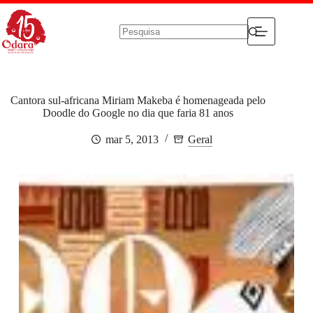
Pular
para
o
conteúdo
Sem
resultados
Cantora sul-africana Miriam Makeba é homenageada pelo
Doodle do Google no dia que faria 81 anos
mar 5, 2013
Geral