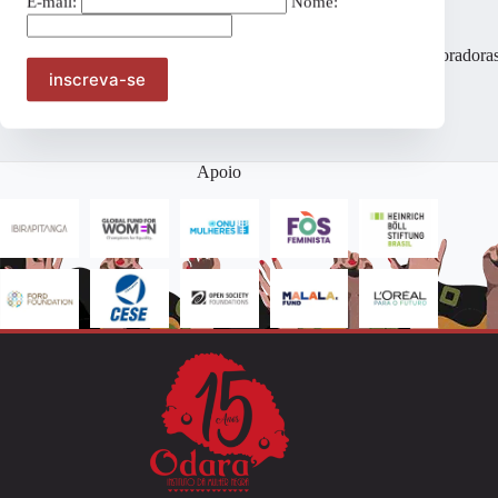
E-mail:
Nome:
Juliana
Sophia
Naiara
Lidia Souza
Santana
Ayana
Silva
Colaboradora
Colaboradoras
Colaboradoras
Colaboradoras
fixas
fixas
fixas
fixas
Apoio