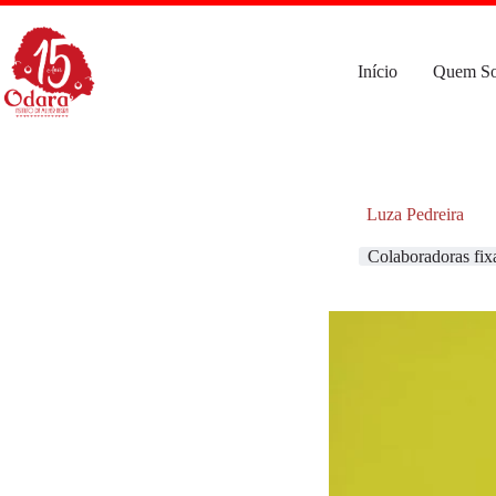
Pular
para
o
conteúdo
Início
Quem S
Luza Pedreira
Colaboradoras fix