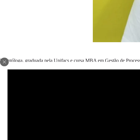
Eventóloga, graduada pela Unifacs e cursa MBA em Gestão de Process
ATIVISTA
ANTERIOR
Adriane Rocha