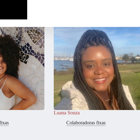
Outras ativistas
Luana Souza
fixas
Colaboradoras fixas