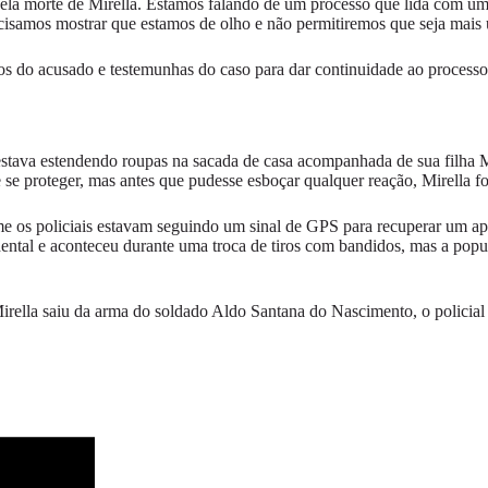
la morte de Mirella. Estamos falando de um processo que lida com um f
recisamos mostrar que estamos de olho e não permitiremos que seja mais
tos do acusado e testemunhas do caso para dar continuidade ao processo
stava estendendo roupas na sacada de casa acompanhada de sua filha M
 se proteger, mas antes que pudesse esboçar qualquer reação, Mirella fo
me os policiais estavam seguindo um sinal de GPS para recuperar um ap
ental e aconteceu durante uma troca de tiros com bandidos, mas a popul
ella saiu da arma do soldado Aldo Santana do Nascimento, o policial c