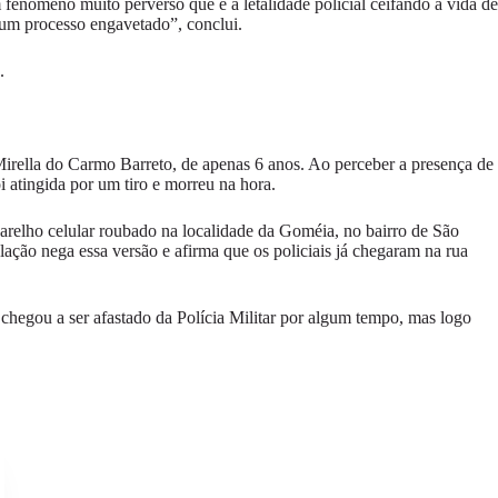
enômeno muito perverso que é a letalidade policial ceifando a vida de
 um processo engavetado”, conclui.
.
irella do Carmo Barreto, de apenas 6 anos. Ao perceber a presença de
i atingida por um tiro e morreu na hora.
arelho celular roubado na localidade da Goméia, no bairro de São
ação nega essa versão e afirma que os policiais já chegaram na rua
hegou a ser afastado da Polícia Militar por algum tempo, mas logo