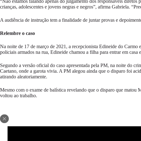
“Não estamos falando apenas do julgamento dos responsáveis diretos pe
crianças, adolescentes e jovens negras e negros”, afirma Gabriela. “P
A audiência de instrução tem a finalidade de juntar provas e depoimen
Relembre o caso
Na noite de 17 de março de 2021, a recepcionista Edineide do Carmo e
policiais armados na rua, Edineide chamou a filha para entrar em casa e
Segundo a versão oficial do caso apresentada pela PM, na noite do cri
Caetano, onde a garota vivia. A PM alegou ainda que o disparo foi acid
atirando aleatoriamente.
Mesmo com o exame de balística revelando que o disparo que matou Mir
voltou ao trabalho.
Assine o Boletim Odara:
E-mail:
Nome: