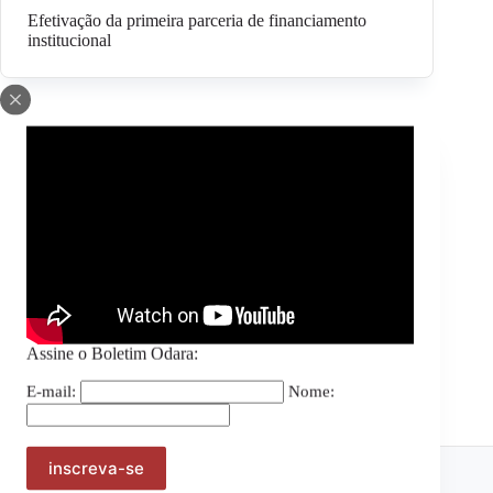
Efetivação da primeira parceria de financiamento
institucional
2011
Ampliação da Equipe de Ativistas
2010
Idealização e criação do Odara
Assine o Boletim Odara:
E-mail:
Nome:
Apoio