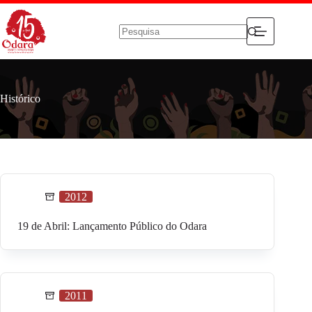
Pular
para
o
conteúdo
Sem
resultados
Histórico
2012
19 de Abril: Lançamento Público do Odara
2011