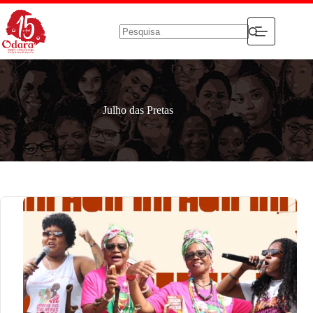
Pular
para
o
conteúdo
Sem
resultados
Julho das Pretas