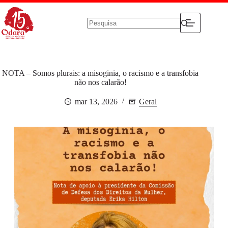
Pular
para
o
conteúdo
Sem
resultados
NOTA – Somos plurais: a misoginia, o racismo e a transfobia
não nos calarão!
mar 13, 2026
Geral