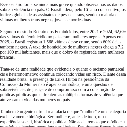
Esse cenário torna-se ainda mais grave quando observamos os dados
sobre a violência no país. O Brasil lidera, pelo 16º ano consecutivo, os
índices globais de assassinatos de pessoas trans, sendo a maioria das
vítimas mulheres trans negras, jovens e nordestinas.
Segundo o estudo Retrato dos Feminicídios, entre 2021 e 2024, 62,6%
das vítimas de feminicídio no país eram mulheres negras. Apenas em
2025, o Brasil registrou 1.568 vítimas desse crime, sendo 60% delas
também negras. A taxa de homicídios de mulheres negras chega a 7,2
por 100 mil habitantes, mais que o dobro da registrada entre mulheres
brancas.
Trata-se de uma realidade que evidencia o quanto o racismo patriarcal
cis e heteronormativo continua colocando vidas em risco. Diante dessa
realidade brutal, a presença de Erika Hilton na presidência da
Comissão da Mulher não é apenas simbólica, é uma questão de
sobrevivência, de justiça e de compromisso com a construção de
políticas públicas que enfrentem as múltiplas formas de violência que
atravessam a vida das mulheres no país.
Também é urgente enfrentar a falácia de que “mulher” é uma categoria
exclusivamente biológica. Ser mulher é, antes de tudo, uma
experiência social, histórica e política. Não aceitaremos que o ódio e a
transfobia silenciem quem luta por direitos. Seguiremos firmes, juntas e