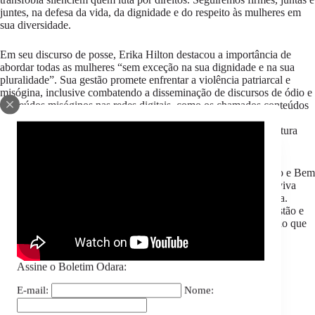
juntes, na defesa da vida, da dignidade e do respeito às mulheres em
sua diversidade.
Em seu discurso de posse, Erika Hilton destacou a importância de
abordar todas as mulheres “sem exceção na sua dignidade e na sua
pluralidade”. Sua gestão promete enfrentar a violência patriarcal e
misógina, inclusive combatendo a disseminação de discursos de ódio e
conteúdos misóginos nas redes digitais, como os chamados conteúdos
“red pill”. Ao afirmar que mulheres trans e travestis não serão
abandonadas nas discussões da comissão, Erika marca uma postura
política na busca por reparação histórica.
Como afirmado na Marcha das Mulheres Negras por Reparação e Bem
Viver, em 2025, nós somos diversas! Erika Hilton é expressão viva
dessa diversidade e da força que ela traz para a política brasileira.
Chegou o tempo de reconhecer que mulheres trans e travestis estão e
continuarão ocupando, de igual para igual, os espaços de decisão que
também lhes pertencem.
Todo o nosso apoio à Erika!
Assine o Boletim Odara:
E-mail:
Nome:
Odara – Instituto da Mulher Negra
Articulação de Mulheres Negras Brasileiras (AMNB)