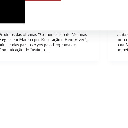
Fanzines Ayomides em Marcha por Reparação e
Colun
Bem Viver
Izabe
Produtos das oficinas “Comunicação de Meninas
Carta 
Negras em Marcha por Reparação e Bem Viver”,
turma 
ministradas para as Ayos pelo Programa de
para 
Comunicação do Instituto…
prime