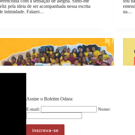
preenchida com a sensação de alegria. Sinto-me
sou d
feliz pela ideia de ser acompanhada nessa escrita
enten
de intimidade. Falarei…
na…
Assine o Boletim Odara:
E-mail:
Nome: