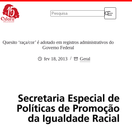
Pular
para
o
conteúdo
Sem
resultados
Quesito ‘raça/cor’ é adotado em registros administrativos do
Governo Federal
fev 18, 2013
Geral