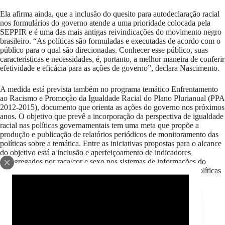
Ela afirma ainda, que a inclusão do quesito para autodeclaração racial
nos formulários do governo atende a uma prioridade colocada pela
SEPPIR e é uma das mais antigas reivindicações do movimento negro
brasileiro. “As políticas são formuladas e executadas de acordo com o
público para o qual são direcionadas. Conhecer esse público, suas
características e necessidades, é, portanto, a melhor maneira de conferir
efetividade e eficácia para as ações de governo”, declara Nascimento.
A medida está prevista também no programa temático Enfrentamento
ao Racismo e Promoção da Igualdade Racial do Plano Plurianual (PPA
2012-2015), documento que orienta as ações do governo nos próximos
anos. O objetivo que prevê a incorporação da perspectiva de igualdade
racial nas políticas governamentais tem uma meta que propõe a
produção e publicação de relatórios periódicos de monitoramento das
políticas sobre a temática. Entre as iniciativas propostas para o alcance
do objetivo está a inclusão e aperfeiçoamento de indicadores
desagregados por raça/cor e sexo nos sistemas de informações do
governo, como instrumento de monitoramento e avaliação de políticas
e programas.
Fonte: Coordenação de Comunicação da SEPPIR