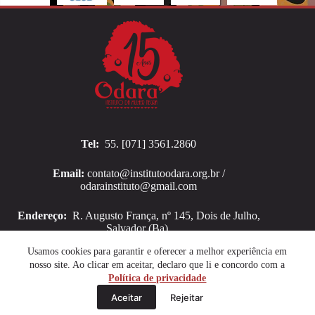
Tel:
55. [071] 3561.2860
Email:
contato@institutoodara.org.br /
odarainstituto@gmail.com
Endereço:
R. Augusto França, nº 145, Dois de Julho,
Salvador (Ba).
Copyright © 2026 Instituto Odara
Usamos cookies para garantir e oferecer a melhor experiência em
nosso site. Ao clicar em aceitar, declaro que li e concordo com a
Política de privacidade
Aceitar
Rejeitar