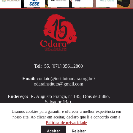
Tel:
55. [071] 3561.2860
Email:
contato@institutoodara.org.br /
odarainstituto@gmail.com
Endereço:
R. Augusto França, nº 145, Dois de Julho,
Salvador (Ba).
Copyright © 2026 Instituto Odara
Usamos cookies para garantir e oferecer a melhor experiência em
nosso site. Ao clicar em aceitar, declaro que li e concordo com a
Política de privacidade
Aceitar
Rejeitar