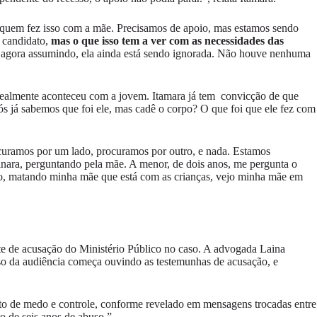
dela quem fez isso com a mãe. Precisamos de apoio, mas estamos sendo
 candidato,
mas o que isso tem a ver com as necessidades das
agora assumindo, ela ainda está sendo ignorada. Não houve nenhuma
e realmente aconteceu com a jovem. Itamara já tem convicção de que
ós já sabemos que foi ele, mas cadê o corpo? O que foi que ele fez com
rocuramos por um lado, procuramos por outro, e nada. Estamos
Tainara, perguntando pela mãe. A menor, de dois anos, me pergunta o
o, matando minha mãe que está com as crianças, vejo minha mãe em
ente de acusação do Ministério Público no caso. A advogada Laina
sso da audiência começa ouvindo as testemunhas de acusação, e
o de medo e controle, conforme revelado em mensagens trocadas entre
o de seis anos de abuso.”