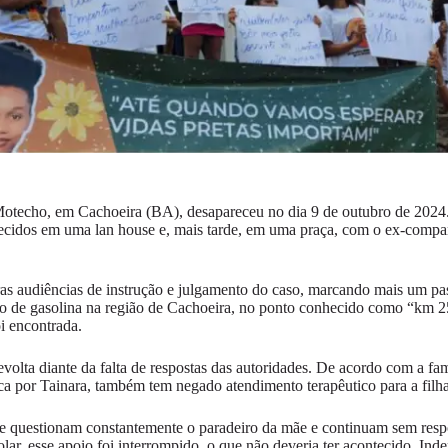
techo, em Cachoeira (BA), desapareceu no dia 9 de outubro de 2024. A
nhecidos em uma lan house e, mais tarde, em uma praça, com o ex-com
as audiências de instrução e julgamento do caso, marcando mais um pas
o de gasolina na região de Cachoeira, no ponto conhecido como “km 25
i encontrada.
revolta diante da falta de respostas das autoridades. De acordo com a 
sca por Tainara, também tem negado atendimento terapêutico para a filh
 que questionam constantemente o paradeiro da mãe e continuam sem resp
ar, esse apoio foi interrompido, o que não deveria ter acontecido. Inde