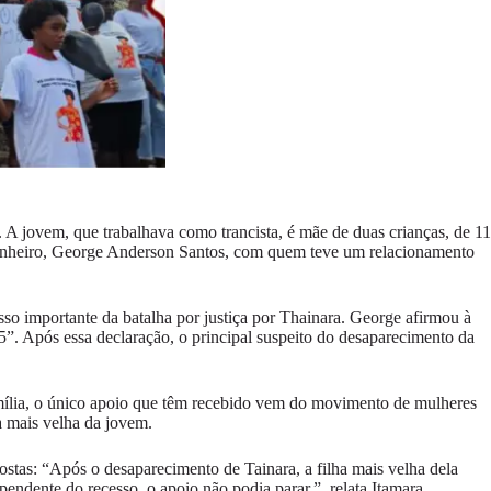
 jovem, que trabalhava como trancista, é mãe de duas crianças, de 11
panheiro, George Anderson Santos, com quem teve um relacionamento
so importante da batalha por justiça por Thainara. George afirmou à
”. Após essa declaração, o principal suspeito do desaparecimento da
família, o único apoio que têm recebido vem do movimento de mulheres
a mais velha da jovem.
ostas: “Após o desaparecimento de Tainara, a filha mais velha dela
pendente do recesso, o apoio não podia parar.”, relata Itamara.