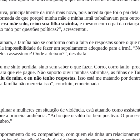
a raiva, principalmente da irmã mais nova, pois acredita que foi o pai 
 informada de que porquê minha mãe e minha irmã trabalhavam para outro
era mãe solo, criou sua filha sozinha,
e mesmo com o pai da criança 
 tudo por questões políticas?”, acrescentou.
Tainara, a família não se conforma com a falta de respostas sobre o qu
pela impossibilidade de fazer um sepultamento adequado para a irmã. “N
ele a assassinou? Onde a deixou?”, desabafa.
u me sinto perdida, sinto sem saber o que fazer. Corro, corro tanto, p
, para que ele pague. Não suporto ouvir minhas sobrinhas, as filhas de 
iu de mim, e eu não tenho respostas.
Isso está me matando por dentr
a família não merecia isso”, concluiu, emocionada.
sciplinar a mulheres em situação de violência, está atuando como assist
bre a primeira audiência: “Acho que o saldo foi bem positivo. O proce
ubro.”
omportamento do ex-companheiro, com quem ela tinha um relacionament
, cujos relatos vão além do dia do desaparecimento e mostram o context