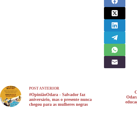
POST
ANTERIOR
C
#OpiniãoOdara - Salvador faz
Odara
aniversário, mas o presente nunca
educaç
chegou para as mulheres negras