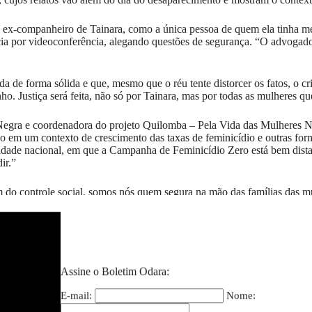
x-companheiro de Tainara, como a única pessoa de quem ela tinha medo
cia por videoconferência, alegando questões de segurança. “O advogado 
da de forma sólida e que, mesmo que o réu tente distorcer os fatos, o c
o. Justiça será feita, não só por Tainara, mas por todas as mulheres qu
er Negra e coordenadora do projeto Quilomba – Pela Vida das Mulheres N
o em um contexto de crescimento das taxas de feminicídio e outras for
dade nacional, em que a Campanha de Feminicídio Zero está bem dista
ir.”
 do controle social, somos nós quem segura na mão das famílias das 
antimos o direito à memória dessas mulheres através de nossas estratég
 moral que justifique o crime a partir da culpabilização da vítima.”
ue efetivamente tem feito uma política para mulheres, já que o Estado
Assine o Boletim Odara:
HAINARA
:
E-mail:
Nome:
gamento, a luta por justiça para Tainara também se reflete em atos de 