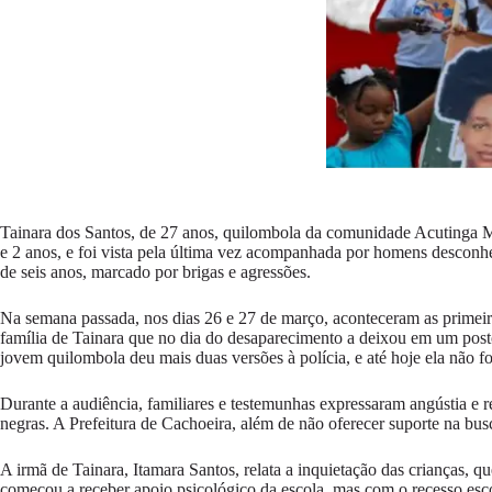
Tainara dos Santos, de 27 anos, quilombola da comunidade Acutinga Mo
e 2 anos, e foi vista pela última vez acompanhada por homens desco
de seis anos, marcado por brigas e agressões.
Na semana passada, nos dias 26 e 27 de março, aconteceram as primeir
família de Tainara que no dia do desaparecimento a deixou em um post
jovem quilombola deu mais duas versões à polícia, e até hoje ela não fo
Durante a audiência, familiares e testemunhas expressaram angústia e 
negras. A Prefeitura de Cachoeira, além de não oferecer suporte na bu
A irmã de Tainara, Itamara Santos, relata a inquietação das crianças,
começou a receber apoio psicológico da escola, mas com o recesso escol