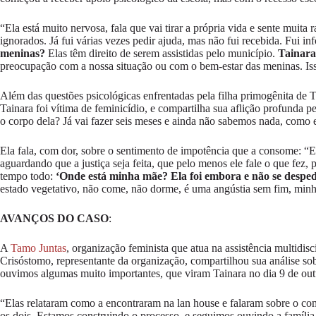
“Ela está muito nervosa, fala que vai tirar a própria vida e sente muit
ignorados. Já fui várias vezes pedir ajuda, mas não fui recebida. Fui
meninas?
Elas têm direito de serem assistidas pelo município.
Tainara 
preocupação com a nossa situação ou com o bem-estar das meninas. Isso
Além das questões psicológicas enfrentadas pela filha primogênita de 
Tainara foi vítima de feminicídio, e compartilha sua aflição profunda 
o corpo dela? Já vai fazer seis meses e ainda não sabemos nada, como 
Ela fala, com dor, sobre o sentimento de impotência que a consome: “E
aguardando que a justiça seja feita, que pelo menos ele fale o que fez
tempo todo:
‘Onde está minha mãe? Ela foi embora e não se desped
estado vegetativo, não come, não dorme, é uma angústia sem fim, minh
AVANÇOS DO CASO
:
A
Tamo Juntas
, organização feminista que atua na assistência multidi
Crisóstomo, representante da organização, compartilhou sua análise so
ouvimos algumas muito importantes, que viram Tainara no dia 9 de out
“Elas relataram como a encontraram na lan house e falaram sobre o c
os dois. Estamos construindo o processo, e seguimos ouvindo a família