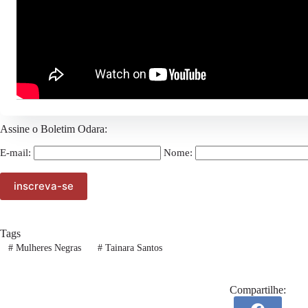
o “Ato Justiça por Tainara”, em Cachoeira – BA, visando pressionar as
o feminicídio seja reconhecido e punido com a devida seriedade.
A mobilização contará com a presença de familiares, amigos, movimentos
rápida e justa do sistema judiciário, mas também dos órgãos municipais
Assine o Boletim Odara:
E-mail:
Nome:
Tags
#
Mulheres Negras
#
Tainara Santos
Compartilhe: