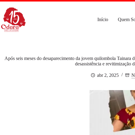
Pular
para
o
conteúdo
Início
Quem S
Após seis meses do desaparecimento da jovem quilombola Tainara do
desassistência e revitimização d
abr 2, 2025
N