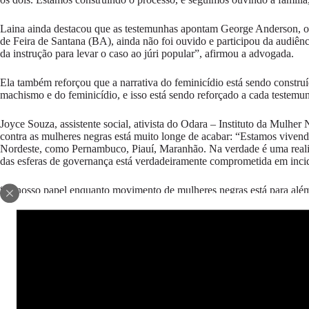
Laina ainda destacou que as testemunhas apontam George Anderson, o e
de Feira de Santana (BA), ainda não foi ouvido e participou da audiên
da instrução para levar o caso ao júri popular”, afirmou a advogada.
Ela também reforçou que a narrativa do feminicídio está sendo construí
machismo e do feminicídio, e isso está sendo reforçado a cada testemunh
Joyce Souza, assistente social, ativista do Odara – Instituto da Mulh
contra as mulheres negras está muito longe de acabar: “Estamos vivend
Nordeste, como Pernambuco, Piauí, Maranhão. Na verdade é uma reali
das esferas de governança está verdadeiramente comprometida em incid
“O nosso papel enquanto movimento de mulheres negras está para além
Ministério Público um processo de acesso à justiça de forma digna; Gar
negras que sofrem o feminicídio, mas também a tentativa de linchamento
“O movimento de mulheres negras e o movimento de mulheres na Bahia q
MULHERES NEGRAS EM MARCHA POR JUSTIÇA POR T
Além do acompanhamento dos processos das audiências de instrução e jul