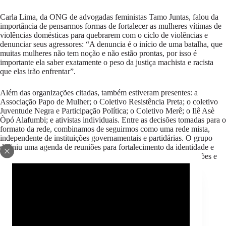
Carla Lima, da ONG de advogadas feministas Tamo Juntas, falou da
importância de pensarmos formas de fortalecer as mulheres vítimas de
violências domésticas para quebrarem com o ciclo de violências e
denunciar seus agressores: “A denuncia é o início de uma batalha, que
muitas mulheres não tem noção e não estão prontas, por isso é
importante ela saber exatamente o peso da justiça machista e racista
que elas irão enfrentar”.
Além das organizações citadas, também estiveram presentes: a
Associação Papo de Mulher; o Coletivo Resistência Preta; o coletivo
Juventude Negra e Participação Política; o Coletivo Merê; o Ilê Asè
Òpó Alafumbi; e ativistas individuais. Entre as decisões tomadas para o
formato da rede, combinamos de seguirmos como uma rede mista,
independente de instituições governamentais e partidárias. O grupo
definiu uma agenda de reuniões para fortalecimento da identidade e
ação da rede e está aberto para participação de outras organizações e
ativistas.
Assine o Boletim Odara: