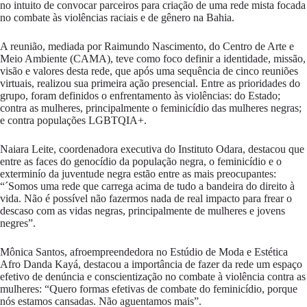
no intuito de convocar parceiros para criação de uma rede mista focada
no combate às violências raciais e de gênero na Bahia.
A reunião, mediada por Raimundo Nascimento, do Centro de Arte e
Meio Ambiente (CAMA), teve como foco definir a identidade, missão,
visão e valores desta rede, que após uma sequência de cinco reuniões
virtuais, realizou sua primeira ação presencial. Entre as prioridades do
grupo, foram definidos o enfrentamento às violências: do Estado;
contra as mulheres, principalmente o feminicídio das mulheres negras;
e contra populações LGBTQIA+.
Naiara Leite, coordenadora executiva do Instituto Odara, destacou que
entre as faces do genocídio da população negra, o feminicídio e o
exterminío da juventude negra estão entre as mais preocupantes:
“´Somos uma rede que carrega acima de tudo a bandeira do direito à
vida. Não é possível não fazermos nada de real impacto para frear o
descaso com as vidas negras, principalmente de mulheres e jovens
negres”.
Mônica Santos, afroempreendedora no Estúdio de Moda e Estética
Afro Danda Kayá, destacou a importância de fazer da rede um espaço
efetivo de denúncia e conscientização no combate à violência contra as
mulheres: “Quero formas efetivas de combate do feminicídio, porque
nós estamos cansadas. Não aguentamos mais”.