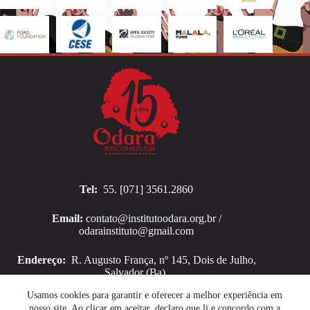
Tel:
55. [071] 3561.2860
Email:
contato@institutoodara.org.br /
odarainstituto@gmail.com
Endereço:
R. Augusto França, nº 145, Dois de Julho,
Salvador (Ba).
Copyright © 2026 Instituto Odara
Usamos cookies para garantir e oferecer a melhor experiência em
nosso site. Ao clicar em aceitar, declaro que li e concordo com a