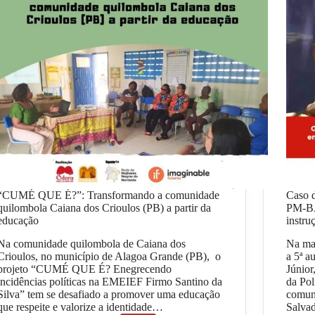
“CUMÉ QUE É?”: Transformando a comunidade
Caso d
quilombola Caiana dos Crioulos (PB) a partir da
PM-BA
educação
instru
Na comunidade quilombola de Caiana dos
Na man
Crioulos, no município de Alagoa Grande (PB), o
a 5ª a
projeto “CUMÉ QUE É? Enegrecendo
Júnior
incidências políticas na EMEIEF Firmo Santino da
da Pol
Silva” tem se desafiado a promover uma educação
comun
que respeite e valorize a identidade…
Salva