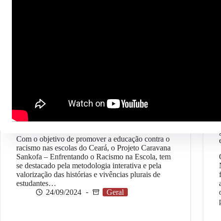
Caravana Sankofa: Projeto promove ações de
enfrentamento ao racismo nas escolas do Ceará
Com o objetivo de promover a educação contra o
racismo nas escolas do Ceará, o Projeto Caravana
Sankofa – Enfrentando o Racismo na Escola, tem
se destacado pela metodologia interativa e pela
valorização das histórias e vivências plurais de
estudantes…
24/09/2024
Geral