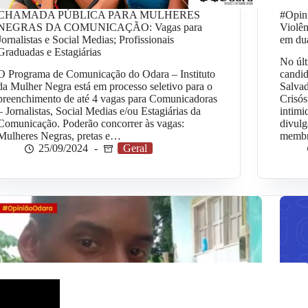
CHAMADA PÚBLICA PARA MULHERES
#Opin
NEGRAS DA COMUNICAÇÃO: Vagas para
Violên
Jornalistas e Social Medias; Profissionais
em dua
Graduadas e Estagiárias
No últ
O Programa de Comunicação do Odara – Instituto
candid
da Mulher Negra está em processo seletivo para o
Salva
preenchimento de até 4 vagas para Comunicadoras
Crisós
– Jornalistas, Social Medias e/ou Estagiárias da
intimi
Comunicação. Poderão concorrer às vagas:
divulg
Mulheres Negras, pretas e…
memb
25/09/2024
Geral