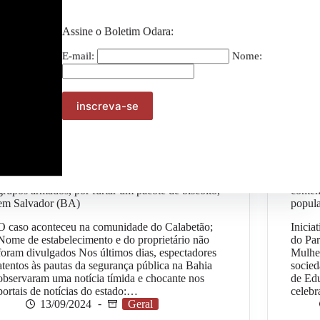
Assine o Boletim Odara:
E-mail:
Nome:
#OpiniãoOdara – Uadson Santana: Mais um negro
Levan
morto após ser entregue por dono de mercado a
celebr
grupos armados, por furtar um pacote de biscoito,
contem
em Salvador (BA)
popul
O caso aconteceu na comunidade do Calabetão;
Inicia
Nome de estabelecimento e do proprietário não
do Par
foram divulgados Nos últimos dias, espectadores
Mulhe
atentos às pautas da segurança pública na Bahia
socied
observaram uma notícia tímida e chocante nos
de Ed
portais de notícias do estado:…
celebr
13/09/2024
Geral