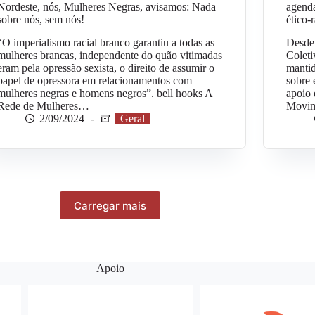
Nordeste, nós, Mulheres Negras, avisamos: Nada
agenda
sobre nós, sem nós!
ético-
“O imperialismo racial branco garantiu a todas as
Desde
mulheres brancas, independente do quão vitimadas
Coleti
eram pela opressão sexista, o direito de assumir o
manti
papel de opressora em relacionamentos com
sobre
mulheres negras e homens negros”. bell hooks A
apoio 
Rede de Mulheres…
Movi
2/09/2024
Geral
Carregar mais
Apoio