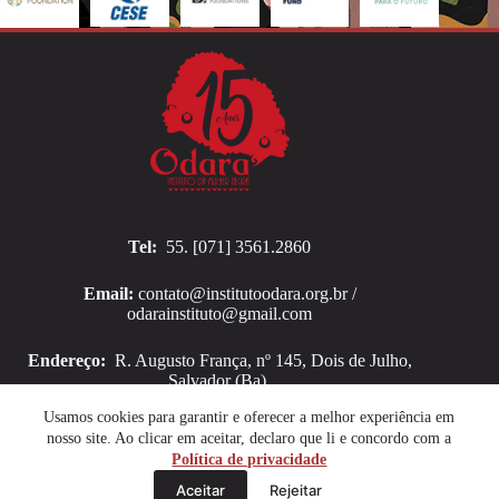
Tel:
55. [071] 3561.2860
Email:
contato@institutoodara.org.br /
odarainstituto@gmail.com
Endereço:
R. Augusto França, nº 145, Dois de Julho,
Salvador (Ba).
Copyright © 2026 Instituto Odara
Usamos cookies para garantir e oferecer a melhor experiência em
nosso site. Ao clicar em aceitar, declaro que li e concordo com a
Política de privacidade
Aceitar
Rejeitar