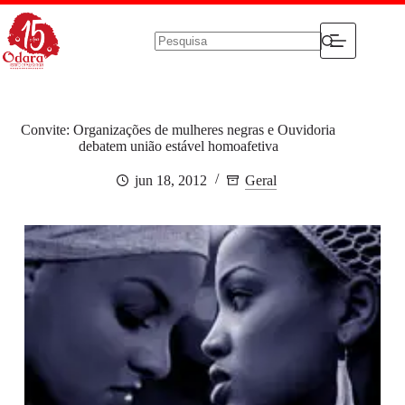
Pular
para
o
conteúdo
Sem
resultados
Convite: Organizações de mulheres negras e Ouvidoria
debatem união estável homoafetiva
jun 18, 2012
Geral