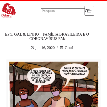
Pular
para
o
conteúdo
Sem
resultados
EP 5: GAL & LINHO – FAMÍLIA BRASILEIRA E O
CORONAVÍRUS EM:
jun 16, 2020
Geral