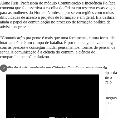
Alane Reis, Professora do módulo Comunicação e Incidência Política,
comenta que foi assertiva a escolha do Odara em reservar essas vagas
para as mulheres do Norte e Nordeste, por serem regiões com muitas
dificuldades de acesso a projetos de formação e em geral. Ela destaca
ainda o papel da comunicação no processo de formação política de
ativistas negras:
“Comunicação pra gente é mais que uma ferramenta, é uma forma de
lutar também, é um campo de batalha. É por onde a gente vai dialogar
com as pessoas e conseguir mudar pensamentos, formas de pensar, de
sentir. A comunicação é a ciência do comum, a ciência do
compartilhamento”, enfatizou.
Gilcélia de Assis, graduada em Ciências Contábeis, moradora da
cidade de Salvador (BA), cursista da 4ª turma, afirma que participar da
EBN foi uma experiência enriquecedora e que aumentou bastante o
seu referencial teórico de mulheres negras que são essenciais para o
movimento de mulheres negras:
“Através dos seus livros é que elas mostram para nós, mulheres negras
de hoje, como faremos a revolução e qual o caminho que nós temos
que seguir para virar a chave e conseguir modificar a estrutura
socioeconômica e política dessa sociedade”, disse Gilcélia.