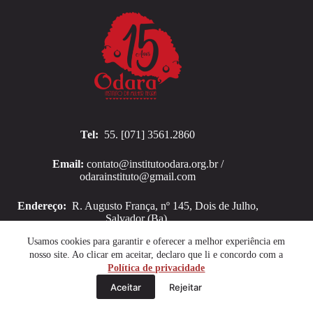
Tel:
55. [071] 3561.2860
Email:
contato@institutoodara.org.br /
odarainstituto@gmail.com
Endereço:
R. Augusto França, nº 145, Dois de Julho,
Salvador (Ba).
Copyright © 2026 Instituto Odara
Usamos cookies para garantir e oferecer a melhor experiência em
nosso site. Ao clicar em aceitar, declaro que li e concordo com a
Política de privacidade
Aceitar
Rejeitar
Sobre
Documentos
Privacidade