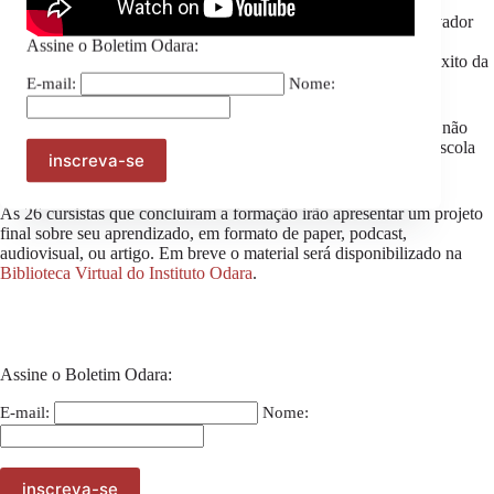
Naianne Dias, publicitária, também moradora da cidade de Salvador
(BA) e cursista da EBN, conta que, além das professoras, a
Assine o Boletim Odara:
participação da equipe técnica também foi fundamental para o êxito da
sua participação no curso:
E-mail:
Nome:
“A equipe de apoio fez as barreiras da tecnologia e da distância não
serem empecilhos para a realização desse curso. Vida longa à Escola
Beatriz Nascimento!”, comemora.
As 26 cursistas que concluíram a formação irão apresentar um projeto
final sobre seu aprendizado, em formato de paper, podcast,
audiovisual, ou artigo. Em breve o material será disponibilizado na
Biblioteca Virtual do Instituto Odara
.
Assine o Boletim Odara:
E-mail:
Nome: