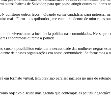
em outros bairros de Salvador, para que possa atingir outras mulheres
EBN construiu outros laços. “Quando eu me candidatei para ingressar 
e muito mais. Formamos quilombos, me encontrei dentro de mim e nas out
a, onde vivenciaram a incidência política nas comunidades. Nesse proc
eres encontradas durante a jornada.
no curso a possibilitou entender a necessidade das mulheres negras es
a potente de nossas organizações em nossa comunidade. Se formamos a m
em formato virtual, tem previsão para ser iniciada no mês de setembro
como objetivo discutir uma agenda que contemple as pautas inegociáv