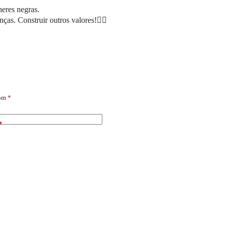
heres negras.
nças. Construir outros valores!✊🏼
com
*
*