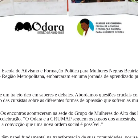
Escola de Ativismo e Formação Política para Mulheres Negras Beatriz
r e Região Metropolitana, embarcaram em uma jornada de aprendizado p
um trajeto rico em saberes e debates. Abordamos questões cruciais como
 das cursistas sobre as diferentes formas de opressão que sofrem as mu
al. Os encontros aconteceram na sede do Grupo de Mulheres do Alto d
a e celebração. “O Odara e a GRUMAP seguem os passos dos ancestrais
 a convicção que uma nova ordem social é possível.”
têm papel fundamental na transformação de suas comunidades, por isso 