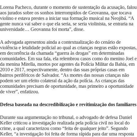
Lorena Pacheco, durante o momento de sustentação da acusação, falou
aos jurados sobre os sonhos interrompidos de Geovanna, que tocava
violino e estava prestes a iniciar sua formação musical na Neojibá. “A
gente nunca vai saber o que ela seria, se seria violinista, se entraria na
universidade… Geovanna foi morta”, disse.
A advogada apresentou ainda a contextualização do cenário de
violência e letalidade policial ao qual as crianças negras estão expostas,
em decorrência da chamada “guerra às drogas” em determinadas
comunidades. Em sua fala, ela relembrou casos como do menino Joel e
da menina Mirella, mortos por agentes da Polícia Militar da Bahia, em
2010 e 2017, respectivamente, dentro das suas próprias casas em
bairros periféricos de Salvador. “As mortes das nossas crianças não
podem ser um efeito colateral da ação da polícia. As crianças das
comunidades precisam de oportunidade, mas primeiro a oportunidade
de viver”, enfatizou.
Defesa baseada na descredibilização e revitimização dos familiares
Durante sua argumentação no tribunal, o advogado de defesa Daniel
Keller criticou a investigação realizada pela polícia civil no local do
crime, a qual caracterizou como “feita de qualquer jeito”. Segundo
Keller, “a investigação foi feita de forma rápida para dar uma resposta