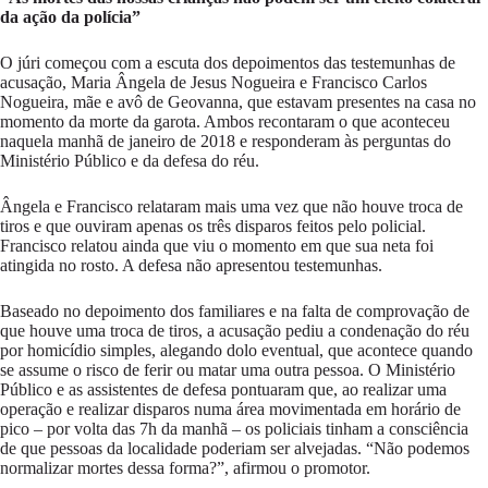
da ação da polícia”
O júri começou com a escuta dos depoimentos das testemunhas de
acusação, Maria Ângela de Jesus Nogueira e Francisco Carlos
Nogueira, mãe e avô de Geovanna, que estavam presentes na casa no
momento da morte da garota. Ambos recontaram o que aconteceu
naquela manhã de janeiro de 2018 e responderam às perguntas do
Ministério Público e da defesa do réu.
Ângela e Francisco relataram mais uma vez que não houve troca de
tiros e que ouviram apenas os três disparos feitos pelo policial.
Francisco relatou ainda que viu o momento em que sua neta foi
atingida no rosto. A defesa não apresentou testemunhas.
Baseado no depoimento dos familiares e na falta de comprovação de
que houve uma troca de tiros, a acusação pediu a condenação do réu
por homicídio simples, alegando dolo eventual, que acontece quando
se assume o risco de ferir ou matar uma outra pessoa. O Ministério
Público e as assistentes de defesa pontuaram que, ao realizar uma
operação e realizar disparos numa área movimentada em horário de
pico – por volta das 7h da manhã – os policiais tinham a consciência
de que pessoas da localidade poderiam ser alvejadas. “Não podemos
normalizar mortes dessa forma?”, afirmou o promotor.