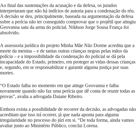
Ao final das sustentações da acusação e da defesa, os jurados
interpretaram que não há indícios de autoria para a condenação do réu.
A decisão se deu, principalmente, baseada na argumentação da defesa
sobre a perícia não ter conseguido comprovar que o projétil que atingiu
Geovanna saiu da arma do policial. Nildson Jorge Sousa França foi
absolvido.
A assessoria jurídica do projeto Minha Mãe Não Dorme acredita que a
morte da menina – e de tantas outras crianças negras pelas mãos da
polícia – e a impossibilidade da condenação do policial se dá pela
incapacidade do Estado, primeiro, em proteger as vidas dessas crianças
e, segundo, em se responsabilizar e garantir alguma justiça por suas
mortes.
“O Estado falha no momento em que atinge Geovanna e falha
novamente quando não faz uma perícia que dê conta de reunir todas as
provas”, avalia a advogada Daiane Ribeiro.
Embora exista a possibilidade de recorrer da decisão, as advogadas não
acreditam que isso irá ocorrer, já que nada aponta para alguma
irregularidade no processo do júri em si. “De toda forma, ainda vamos
avaliar junto ao Ministério Público, conclui Lorena.