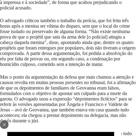
à imprensa e à sociedade”, de forma que acabou prejudicando o
policial acusado.
O advogado criticou também o trabalho da perícia, que foi feita três
horas após a menina ser vítima do disparo, sem que o local do crime
fosse isolado ou preservado de alguma forma. “Não existe nenhuma
prova de que o projétil que saiu da arma dele [o policial] atingiu a
cabeça daquela menina”, disse, apontando ainda que, dentre os quatro
projéteis que foram entregues por populares, dois não tiveram a origem
comprovada. A partir dessa argumentação, foi pedida a absolvição do
réu por falta de provas ou, em segundo caso, a condenação por
homicídio culposo, cometido sem a intenção de matar.
Mas o ponto da argumentação da defesa que mais chamou a atenção e
causou revolta em muitas pessoas presentes no tribunal, foi a afirmação
de que os depoimentos de familiares de Geovanna eram falsos,
formulados com o objetivo de apontar um culpado para a morte da
garota. O advogado usou a expressão “depoimentos fictícios” para se
referir às versões apresentadas por Ângela e Francisco e Valdete de
Jesus – avó de Geovanna, que também estava em casa quando tudo
aconteceu; ela chegou a prestar depoimento na delegacia, mas não
depôs durante o júri.
A defesa tentou desacreditar Ângela, que estava na casa quando tudo