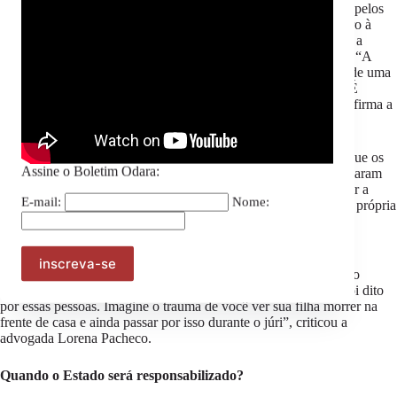
aconteceu, questionando o porquê da menina ter sido socorrida pelos
policiais, ao invés da própria mãe. “Que mãe não iria dar socorro à
própria filha?”, perguntou o advogado. Daiane Ribeiro entende a
postura da defesa como uma forma de revitimização da família. “A
família é novamente violentada no momento em que é exigido de uma
mãe que ela saia de casa para ver a filha com um tiro no rosto. É
esperar uma postura sobre-humana de uma mulher, uma mãe” afirma a
advogada.
Durante toda a sustentação da defesa, Keller voltou a insinuar que os
Assine o Boletim Odara:
familiares estariam mentindo sobre os acontecimentos que vitimaram
Geovanna. Em alguns momentos, o advogado chegou a encenar a
E-mail:
Nome:
forma como a mãe e a avó da menina se colocaram, alterando a própria
voz e utilizando um tom jocoso. Em certo momento, Ângela,
incomodada, se retirou do plenário.
“Há que se ter limites no que diz respeito à condução da ética no
respeito às testemunhas. É preciso ter tato só se referir ao que foi dito
por essas pessoas. Imagine o trauma de você ver sua filha morrer na
frente de casa e ainda passar por isso durante o júri”, criticou a
advogada Lorena Pacheco.
Quando o Estado será responsabilizado?