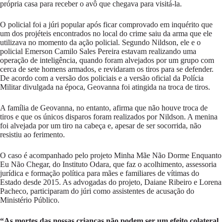
própria casa para receber o avô que chegava para visitá-la.
O policial foi a júri popular após ficar comprovado em inquérito que
um dos projéteis encontrados no local do crime saiu da arma que ele
utilizava no momento da ação policial. Segundo Nildson, ele e o
policial Emerson Camilo Sales Pereira estavam realizando uma
operação de inteligência, quando foram alvejados por um grupo com
cerca de sete homens armados, e revidaram os tiros para se defender.
De acordo com a versão dos policiais e a versão oficial da Polícia
Militar divulgada na época, Geovanna foi atingida na troca de tiros.
A família de Geovanna, no entanto, afirma que não houve troca de
tiros e que os únicos disparos foram realizados por Nildson. A menina
foi alvejada por um tiro na cabeça e, apesar de ser socorrida, não
resistiu ao ferimento.
O caso é acompanhado pelo projeto Minha Mãe Não Dorme Enquanto
Eu Não Chegar, do Instituto Odara, que faz o acolhimento, assessoria
jurídica e formação política para mães e familiares de vítimas do
Estado desde 2015. As advogadas do projeto, Daiane Ribeiro e Lorena
Pacheco, participaram do júri como assistentes de acusação do
Ministério Público.
“As mortes das nossas crianças não podem ser um efeito colateral