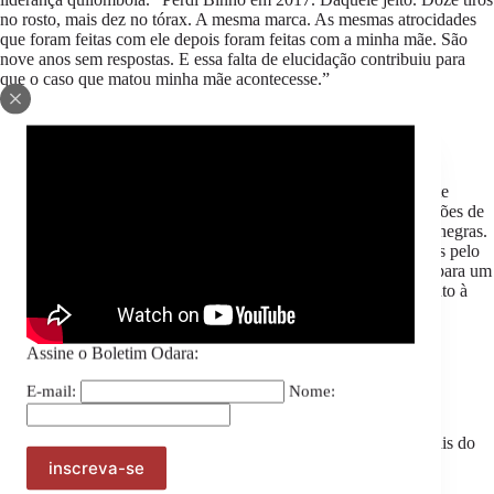
no rosto, mais dez no tórax. A mesma marca. As mesmas atrocidades
que foram feitas com ele depois foram feitas com a minha mãe. São
nove anos sem respostas. E essa falta de elucidação contribuiu para
que o caso que matou minha mãe acontecesse.”
Nova data
Com o adiamento,
o júri foi remarcado para 13 de abril. Os
movimentos sociais, a família e a comunidade de Mãe Bernadete
reforçam que o caso seguirá acompanhado por novas mobilizações de
organizações quilombolas, do movimento negro e de mulheres negras.
Os movimentos defendem que a responsabilização dos culpados pelo
assassinato de Mãe Bernadete é mais do que o acesso à justiça para um
caso individual, mas sim, à continuidade da luta de enfrentamento à
violência contra lideranças quilombolas em todo o país.
Assine o Boletim Odara:
A vida das mulheres negras nas salas de justiça
E-mail:
Nome:
O adiamento do júri de Mãe Bernadete Pacífico ocorre em um
momento em que
casos emblemáticos de violações de direitos
humanos
começam, ainda que tardiamente, a chegar aos tribunais do
júri em todo o país.