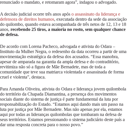
renunciado o mandato, e retomaram agora”, indagou o advogado.
A decisão judicial ocorre três anos após
o assassinato da liderança e
defensora de direitos humanos
, executada dentro da sede da associação
do quilombo, quando estava acompanhada de três netos de 12, 13 e 18
anos,
recebendo 25 tiros, a maioria no rosto, sem qualquer chance
de defesa.
De acordo com Lorena Pacheco, advogada e ativista do Odara –
Instituto da Mulher Negra, o redesenho da data ocorreu a partir de uma
movimentação estratégica da defesa dos acusados. “Essa manobra,
apesar de amparada na garantia da ampla defesa e do contraditório,
revitimiza não só a figura de Mãe Bernadete, mas de toda a
comunidade que teve sua matriarca violentada e assassinada de forma
cruel e violenta”, destaca.
Para Amanda Oliveira, ativista do Odara e liderança jovem quilombola
do território da Chapada Diamantina, a presença dos movimentos
sociais diante do sistema de justiça é parte fundamental da luta por
responsabilização do Estado. “Estamos aqui dando mais um passo na
luta por justiça por Mãe Bernadete. Mas não apenas por ela, estamos
aqui por todas as lideranças quilombolas que tombaram na defesa de
seus territórios. Estamos pressionando o sistema judiciário deste país a
dar uma resposta concreta para o nosso povo.”