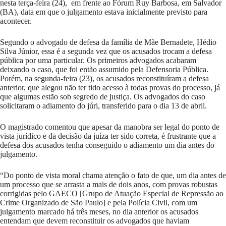
nesta terça-feira (24), em frente ao Fórum Ruy Barbosa, em Salvador
(BA), data em que o julgamento estava inicialmente previsto para
acontecer.
Segundo o advogado de defesa da família de Mãe Bernadete, Hédio
Silva Júnior, essa é a segunda vez que os acusados trocam a defesa
pública por uma particular. Os primeiros advogados acabaram
deixando o caso, que foi então assumido pela Defensoria Pública.
Porém, na segunda-feira (23), os acusados reconstituíram a defesa
anterior, que alegou não ter tido acesso à todas provas do processo, já
que algumas estão sob segredo de justiça. Os advogados do caso
solicitaram o adiamento do júri, transferido para o dia 13 de abril.
O magistrado comentou que apesar da manobra ser legal do ponto de
vista jurídico e da decisão da juíza ter sido correta, é frustrante que a
defesa dos acusados tenha conseguido o adiamento um dia antes do
julgamento.
“Do ponto de vista moral chama atenção o fato de que, um dia antes de
um processo que se arrasta a mais de dois anos, com provas robustas
corrigidas pelo GAECO [Grupo de Atuação Especial de Repressão ao
Crime Organizado de São Paulo] e pela Polícia Civil, com um
julgamento marcado há três meses, no dia anterior os acusados
entendam que devem reconstituir os advogados que haviam