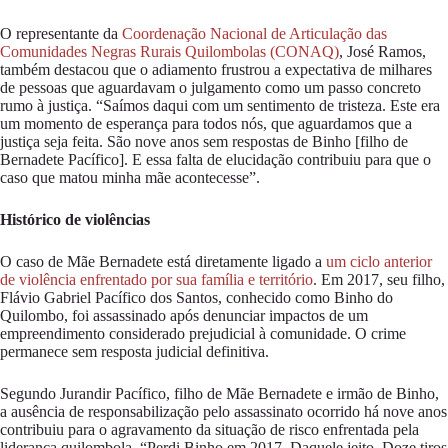
O representante da
Coordenação Nacional de Articulação das
Comunidades Negras Rurais Quilombolas (CONAQ)
, José Ramos,
também destacou que o adiamento frustrou a expectativa de milhares
de pessoas que aguardavam o julgamento como um passo concreto
rumo à justiça. “Saímos daqui com um sentimento de tristeza. Este era
um momento de esperança para todos nós, que aguardamos que a
justiça seja feita. São nove anos sem respostas de Binho [filho de
Bernadete Pacífico]. E essa falta de elucidação contribuiu para que o
caso que matou minha mãe acontecesse”.
Histórico de violências
O caso de Mãe Bernadete está diretamente ligado a
um ciclo anterior
de violência enfrentado por sua família e território
. Em 2017, seu filho,
Flávio Gabriel Pacífico dos Santos, conhecido como Binho do
Quilombo, foi assassinado após denunciar impactos de um
empreendimento considerado prejudicial à comunidade. O crime
permanece sem resposta judicial definitiva.
Segundo Jurandir Pacífico, filho de Mãe Bernadete e irmão de Binho,
a ausência de responsabilização pelo assassinato ocorrido há nove anos
contribuiu para o agravamento da situação de risco enfrentada pela
liderança quilombola. “Perdi Binho em 2017. Daquele jeito. Doze tiros