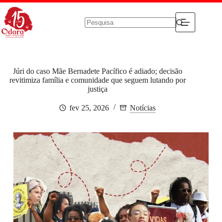
Pular
para
o
conteúdo
Sem
resultados
Júri do caso Mãe Bernadete Pacífico é adiado; decisão
revitimiza família e comunidade que seguem lutando por
justiça
fev 25, 2026
Notícias