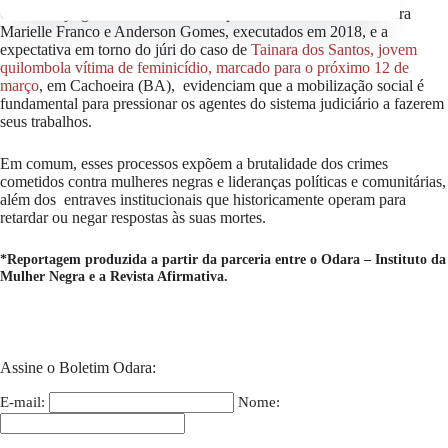
O recente julgamento dos acusados pelo assassinato da vereadora
Marielle Franco e Anderson Gomes, executados em 2018, e a
expectativa em torno do júri do caso de
Tainara dos Santos, jovem
quilombola vítima de feminicídio, marcado para o próximo 12 de
março
, em Cachoeira (BA), evidenciam que a mobilização social é
fundamental para pressionar os agentes do sistema judiciário a fazerem
seus trabalhos.
Em comum, esses processos expõem a brutalidade dos crimes
cometidos contra mulheres negras e lideranças políticas e comunitárias,
além dos entraves institucionais que historicamente operam para
retardar ou negar respostas às suas mortes.
*Reportagem produzida a partir da parceria entre o Odara – Instituto da
Mulher Negra e a Revista Afirmativa.
Assine o Boletim Odara:
E-mail:
Nome: