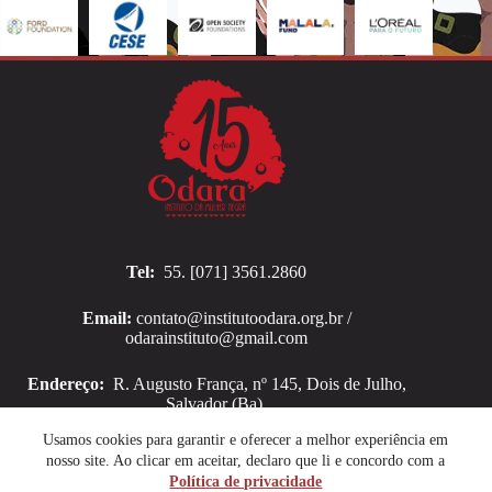
Tel:
55. [071] 3561.2860
Email:
contato@institutoodara.org.br /
odarainstituto@gmail.com
Endereço:
R. Augusto França, nº 145, Dois de Julho,
Salvador (Ba).
Copyright © 2026 Instituto Odara
Usamos cookies para garantir e oferecer a melhor experiência em
nosso site. Ao clicar em aceitar, declaro que li e concordo com a
Política de privacidade