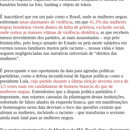
bandeira bonita na foto, hashtag e objeto de token.
É inaceitável que em um país como o Brasil, onde as mulheres negras
enfrentam
taxas alarmantes de violência
, em que
41,3% das mulheres
negras brasileiras vivem abaixo da linha de pobreza
, exclusão social
,
onde somos as maiores vítimas de violência obstétrica
, as que recebem
menos investimento dos partidos, as mais assassinadas – seja pelo
feminicídio, pelo braço armado do Estado ou pela morte subjetiva em
vermos nossos familiares mortos pelo racismo -, nossas vidas e lutas
seguem negligenciadas nas narrativas universais de “direitos das
mulheres”.
É preocupante o uso oportunista da data para agendas políticas
partidárias, como a defesa incondicional de figuras políticas como o
presidente Lula,
cujo partido durante a última eleição investiu cerca de
3,5 vezes mais em candidaturas de homens brancos do que de
mulheres negras.
Entendemos que a disputa política partidária é
importante, mas estamos cansadas da pilantragem destas instituições,
sobretudo de falsos aliados da esquerda branca, que em manifestações
e homenagens nesta data desviam o foco das questões centrais que
afetam as mulheres, incluindo o racismo – que transforma o sexismo
ainda mais fatal para as mulheres negras.
Nas muitas programações de Marchas do 8M, Brasil afora, obviamente