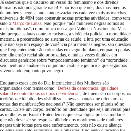
Já sabemos que o discurso universal do feminismo e dos direitos
humanos não nos garante nada! E por isso que nós, dos movimentos
de mulheres negras, ano a ano esvaziamos cada vez mais as marchas
universais do #8M para construir nossas próprias atividades, como tem
sido o
Março de Lutas
. Não porque “nós mulheres negras somos as
mais bonitinhas”, como brinca nossa griô Valdecir Nascimento. Mas
sim porque as lutas contra o racismo, a violência policial, a mortalidade
materna, a precariedade no sistema de saúde, a luta por uma educação
que não seja um espaço de violência para meninas negras, são questões
que frequentemente são colocadas em segundo plano, enquanto pautas
sem dimensão racial são priorizadas, e muitas vezes diluídas em
discursos genéricos sobre “empoderamento feminino” ou “sororidade”,
sem nenhuma análise da conjuntura caótica e genocida que seguimos
vivenciando enquanto povo negro.
Enquanto esses atos do Dia Internacional das Mulheres são
organizados com temas como
”Defesa da democracia, igualdade
salarial e contra todos os tipos de violência”
, de quem são os corpos, os
territórios e identidades visibilizadas nessas pautas que orientam os
temas das manifestações nacionais? Não queremos ser plurais só no
cartaz. Existe um corpo, território ou identidade que seja universal para
as mulheres no Brasil? Entendemos que essa lógica precisa mudar e
que não deve ser só responsabilidade dos movimentos de mulheres
negras unir forças para esse enfrentamento, pois não existe aliança
coletiva enquanto seguirmos invisibilizadas. Enquanto o racismo for