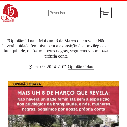
Pular
para
o
conteúdo
Sem
resultados
#OpiniãoOdara – Mais um 8 de Março que revela: Não
haverá unidade feminista sem a exposição dos privilégios da
branquitude, e nós, mulheres negras, seguiremos por nossa
própria conta
mar 9, 2024
Opinião Odara