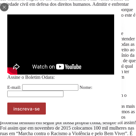
sociedade civil em defesa dos direitos humanos. Admitir e enfrentar
isso é fundamental para a vitória da luta contra o patriarcado – porque
já nos chateia repetir às nossas “companheiras” brancas o quanto este é
inerentemente racista.
E solidariedade às demandas das mulheres negras não é só sobre
representatividade – como insiste o discurso neoliberal, mas é entender
o racismo como atravessador de todas as pautas feministas, de todas as
demandas sociais. É entender que não faz sentido a luta pelo direito ao
aborto legal, se este não estiver atrelado à luta contra a o extermínio da
juventude negra, porque sim, acreditamos na defesa inegociável de que
as mulheres precisam escolher se querem ou não gerar e parir, tal qual
necessitamos de solidariedade ao direito das mulheres negras em ter
Assine o Boletim Odara:
seus filhos, vê-los crescer com saúde e segurança, sem que sejam
arrancados de nossos braços pelo Estado genocida.
E-mail:
Nome:
Não haverá unidade feminista sem a derrota dos privilégios, sem o
recolhimento da luta contra o racismo como centralidade para a
autonomia das mulheres. Nós, mulheres negras, somos as sujeitas mais
abertas e solidárias às dores de todo mundo, mas não aumentaremos as
fileiras de marchas hegemonizadas pela branquitude. E não temos
problema nenhum em seguir por nossa própria conta, sempre foi assim!
Foi assim que em novembro de 2015 colocamos 100 mil mulheres nas
ruas em “Marcha contra o Racismo a Violência e pelo Bem Viver”. É