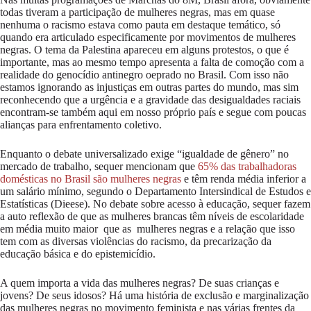
todas tiveram a participação de mulheres negras, mas em quase
nenhuma o racismo estava como pauta em destaque temático, só
quando era articulado especificamente por movimentos de mulheres
negras. O tema da Palestina apareceu em alguns protestos, o que é
importante, mas ao mesmo tempo apresenta a falta de comoção com a
realidade do genocídio antinegro oeprado no Brasil. Com isso não
estamos ignorando as injustiças em outras partes do mundo, mas sim
reconhecendo que a urgência e a gravidade das desigualdades raciais
encontram-se também aqui em nosso próprio país e segue com poucas
alianças para enfrentamento coletivo.
Enquanto o debate universalizado exige “igualdade de gênero” no
mercado de trabalho, sequer mencionam que
65% das trabalhadoras
domésticas no Brasil são mulheres negras
e têm renda média inferior a
um salário mínimo, segundo o Departamento Intersindical de Estudos e
Estatísticas (Dieese). No debate sobre acesso à educação, sequer fazem
a auto reflexão de que as mulheres brancas têm níveis de escolaridade
em média muito maior que as mulheres negras e a relação que isso
tem com as diversas violências do racismo, da precarização da
educação básica e do epistemicídio.
A quem importa a vida das mulheres negras? De suas crianças e
jovens? De seus idosos? Há uma história de exclusão e marginalização
das mulheres negras no movimento feminista e nas várias frentes da