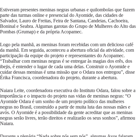
Estiveram presentes meninas negras urbanas e quilombolas que fazem
parte das turmas online e presencial do Ayomide, das cidades de
Salvador, Lauro de Freitas, Feira de Santana, Candeias, Cachoeira,
Boninal e Seabra. Algumas garotas do Grupo de Mulheres do Alto das
Pombas (Grumap) e da própria Acopamec.
Logo pela manhã, as meninas foram recebidas com um delicioso café
da manhã. Em seguida, aconteceu a abertura oficial da atividade, com
participação da equipe do projeto e representantes do Acopamec.
“Trabalhar com meninas negras é se entregar às magias dos erês, dos
ibejis, é entender o lugar de cada uma delas. Construir o Ayomide e
cuidar dessas meninas é uma missão que o Odara nos entregou”, disse
Érika Francisca, coordenadora do projeto, durante a abertura.
Naiara Leite, coordenadora executiva do Instituto Odara, falou sobre a
importância e o impacto do projeto nas vidas de meninas negras: “O
Ayomide Odara é um sonho de um projeto político das mulheres
negras no Brasil, construído a partir de muita luta das nossas mães e
avós. O Ayomide é a possibilidade da gente acreditar que as meninas
negras serão livres, terão direitos e realizarão os seus sonhos”, afirmou
Naiara.
Durante a plenária “Nada sobre nós sem nós”, algumas Ayos falaram