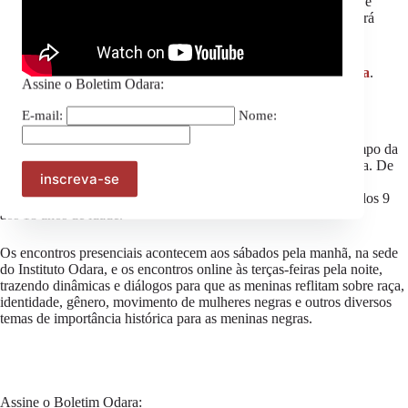
Reivindicações acerca da educação, saúde mental, raça, gênero e
sexualidade, foram pontuados no documento que em breve estará
disponível em formato de vídeo.
Confira os registro do encontro no Instagram
@ayomide_odara
.
Assine o Boletim Odara:
Sobre o projeto
E-mail:
Nome:
O Projeto Ayomide Odara iniciou sua atuação em 2021, no campo da
educação e dos direitos humanos, com o apoio do Fundo Malala. De
maneira remota e presencial, a equipe trabalha com formação e
incidência política para mais de 100 meninas negras da Bahia, dos 9
aos 18 anos de idade.
Os encontros presenciais acontecem aos sábados pela manhã, na sede
do Instituto Odara, e os encontros online às terças-feiras pela noite,
trazendo dinâmicas e diálogos para que as meninas reflitam sobre raça,
identidade, gênero, movimento de mulheres negras e outros diversos
temas de importância histórica para as meninas negras.
Assine o Boletim Odara: