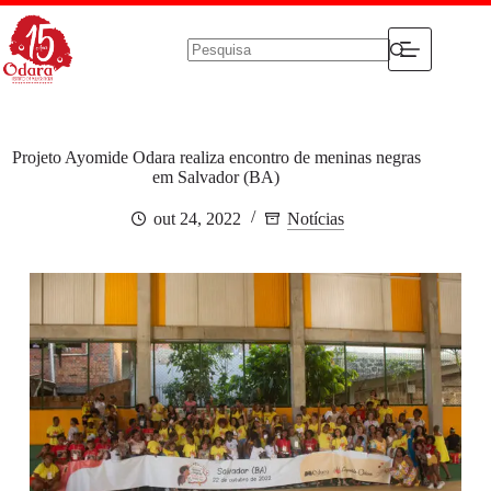
Pular
para
o
conteúdo
Sem
resultados
Projeto Ayomide Odara realiza encontro de meninas negras
em Salvador (BA)
out 24, 2022
Notícias