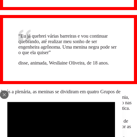
“Eu já quebrei várias barreiras e vou continuar
quebrando, até realizar meu sonho de ser
engenheira agrônoma. Uma menina negra pode ser
o que ela quiser”
disse, animada, Wesllaine Oliveira, de 18 anos.
Após a plenária, as meninas se dividiram em quatro Grupos de
Trabalho (GTs) para discutir e elaborar sobre os temas: Autonomia,
justiça e saúde sexual e reprodutiva de meninas negras; Racismo nas
escolas; Escola e pós pandemia; Comunicação e incidência política.
A partir das discussões feitas nos grupos de trabalho, com ajuda de
facilitadoras, as meninas realizaram mais uma plenária para expor as
principais questões que foram abordadas e construir uma carta.