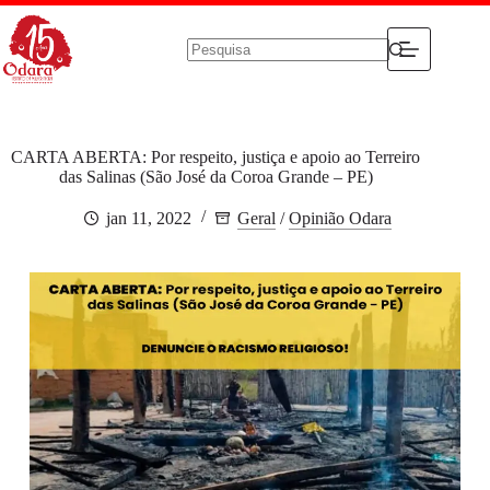
Pular
para
o
conteúdo
Sem
resultados
CARTA ABERTA: Por respeito, justiça e apoio ao Terreiro
das Salinas (São José da Coroa Grande – PE)
jan 11, 2022
Geral
/
Opinião Odara