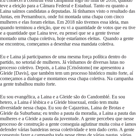
Eu comecei a construir essa campanha logo no final de 2018, quando
teve a eleição para a Câmara Federal e Estadual. Tanto eu quanto a
Laina saímos candidatas a deputadas. Já tínhamos visto o resultado das
Juntas, em Pernambuco, onde foi montada uma chapa com cinco
mulheres e elas foram eleitas. Em 2018 não tivemos essa ideia, mas
quando terminou a eleição, que eu vi a quantidade de votos que eu tive
e a quantidade que Laina teve, eu pensei que se a gente tivesse
montado uma chapa coletiva, hoje estaríamos eleitas. Quando a gente
se encontrou, começamos a desenhar essa mandata coletiva.
Eu e Laina já participamos de uma mesma força política dentro do
partido, no setorial de mulheres. Já vínhamos de diversas lutas no
processo coletivo. Depois, a Laina [Crisóstomo] me apresentou a
Gleide [Davis], que também tem um processo histórico muito forte, aí
começamos a dialogar e montamos essa chapa coletiva. Na campanha
a gente trabalhou muito forte.
Eu sou evangélica, a Laina e a Gleide são do Candomblé. Eu sou
hetero, a Laina é lésbica e a Gleide bissexual, então tem muita
diversidade nessa chapa. Eu sou de Cajazeiras, Laina de Brotas e
Gleide da Suburbana; eu tenho a pauta da moradia, a Laina a pauta das
mulheres e a Gleide a pauta da juventude. A gente percebeu que nesse
processo de construção a gente conseguia aglutinar muita coisa e íamos
defender várias bandeiras nessa coletividade e tem dado certo. A gente
conseguiu fazer a campanha toda nesse ritmo de várias pautas, várias