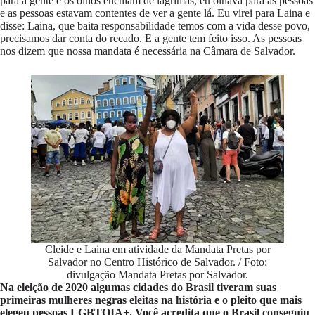
para a gente e os olhos enchiam de lágrimas, eu olhava para as pessoas
e as pessoas estavam contentes de ver a gente lá. Eu virei para Laina e
disse: Laina, que baita responsabilidade temos com a vida desse povo,
precisamos dar conta do recado. E a gente tem feito isso. As pessoas
nos dizem que nossa mandata é necessária na Câmara de Salvador.
Cleide e Laina em atividade da Mandata Pretas por
Salvador no Centro Histórico de Salvador. / Foto:
divulgação Mandata Pretas por Salvador.
Na eleição de 2020 algumas cidades do Brasil tiveram suas
primeiras mulheres negras eleitas na história e o pleito que mais
elegeu pessoas LGBTQIA+. Você acredita que o Brasil conseguiu