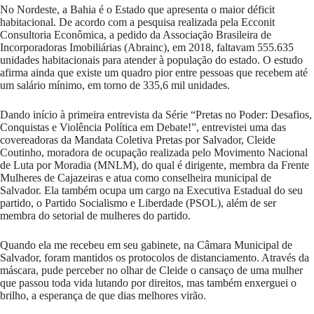
No Nordeste, a Bahia é o Estado que apresenta o maior déficit
habitacional. De acordo com a pesquisa realizada pela Ecconit
Consultoria Econômica, a pedido da Associação Brasileira de
Incorporadoras Imobiliárias (Abrainc), em 2018, faltavam 555.635
unidades habitacionais para atender à população do estado. O estudo
afirma ainda que existe um quadro pior entre pessoas que recebem até
um salário mínimo, em torno de 335,6 mil unidades.
Dando início à primeira entrevista da Série “Pretas no Poder: Desafios,
Conquistas e Violência Política em Debate!”, entrevistei uma das
covereadoras da Mandata Coletiva Pretas por Salvador, Cleide
Coutinho, moradora de ocupação realizada pelo Movimento Nacional
de Luta por Moradia (MNLM), do qual é dirigente, membra da Frente
Mulheres de Cajazeiras e atua como conselheira municipal de
Salvador. Ela também ocupa um cargo na Executiva Estadual do seu
partido, o Partido Socialismo e Liberdade (PSOL), além de ser
membra do setorial de mulheres do partido.
Quando ela me recebeu em seu gabinete, na Câmara Municipal de
Salvador, foram mantidos os protocolos de distanciamento. Através da
máscara, pude perceber no olhar de Cleide o cansaço de uma mulher
que passou toda vida lutando por direitos, mas também enxerguei o
brilho, a esperança de que dias melhores virão.