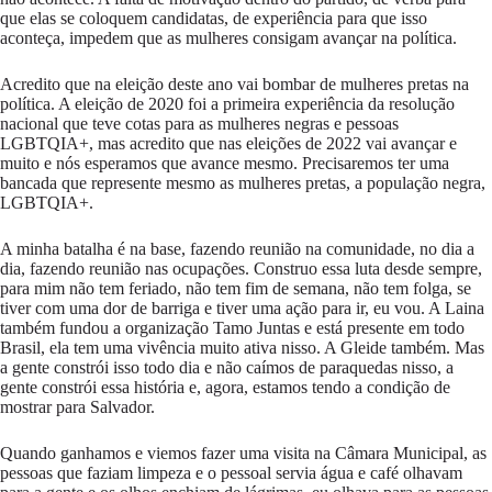
que elas se coloquem candidatas, de experiência para que isso
aconteça, impedem que as mulheres consigam avançar na política.
Acredito que na eleição deste ano vai bombar de mulheres pretas na
política. A eleição de 2020 foi a primeira experiência da resolução
nacional que teve cotas para as mulheres negras e pessoas
LGBTQIA+, mas acredito que nas eleições de 2022 vai avançar e
muito e nós esperamos que avance mesmo. Precisaremos ter uma
bancada que represente mesmo as mulheres pretas, a população negra,
LGBTQIA+.
A minha batalha é na base, fazendo reunião na comunidade, no dia a
dia, fazendo reunião nas ocupações. Construo essa luta desde sempre,
para mim não tem feriado, não tem fim de semana, não tem folga, se
tiver com uma dor de barriga e tiver uma ação para ir, eu vou. A Laina
também fundou a organização Tamo Juntas e está presente em todo
Brasil, ela tem uma vivência muito ativa nisso. A Gleide também. Mas
a gente constrói isso todo dia e não caímos de paraquedas nisso, a
gente constrói essa história e, agora, estamos tendo a condição de
mostrar para Salvador.
Quando ganhamos e viemos fazer uma visita na Câmara Municipal, as
pessoas que faziam limpeza e o pessoal servia água e café olhavam