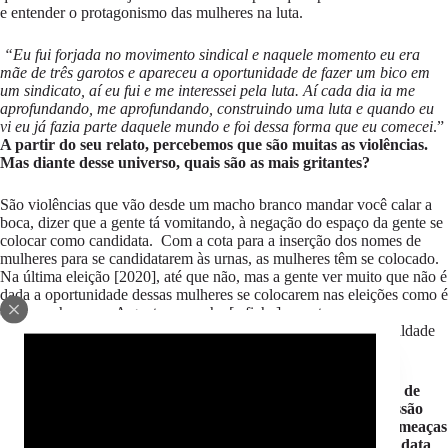
e entender o protagonismo das mulheres na luta.
“Eu fui forjada no movimento sindical e naquele momento eu era
mãe de três garotos e apareceu a oportunidade de fazer um bico em
um sindicato, aí eu fui e me interessei pela luta. Aí cada dia ia me
aprofundando, me aprofundando, construindo uma luta e quando eu
vi eu já fazia parte daquele mundo e foi dessa forma que eu comecei
.”
A partir do seu relato, percebemos que são muitas as violências.
Mas diante desse universo, quais são as mais gritantes?
São violências que vão desde um macho branco mandar você calar a
boca, dizer que a gente tá vomitando, à negação do espaço da gente se
colocar como candidata. Com a cota para a inserção dos nomes de
mulheres para se candidatarem às urnas, as mulheres têm se colocado.
Na última eleição [2020], até que não, mas a gente ver muito que não é
dada a oportunidade dessas mulheres se colocarem nas eleições como é
dada aos homens. A gente preenche [a ficha], mas temos um
rendimento ruim, porque não teve as mesmas condições de igualdade
para que essa mulher coloque a candidatura.
Na última eleição vimos violências extremas, desde ameaças de
morte à candidata e também aos membros da família, agressão
física e até assassinatos, nosso exemplo na Bahia foram as ameaças
à prefeita de Cachoeira, Eliana. Em algum momento a mandata