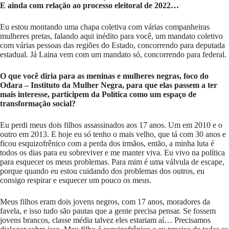
E ainda com relação ao processo eleitoral de 2022…
Eu estou montando uma chapa coletiva com várias companheiras
mulheres pretas, falando aqui inédito para você, um mandato coletivo
com várias pessoas das regiões do Estado, concorrendo para deputada
estadual. Já Laina vem com um mandato só, concorrendo para federal.
O que você diria para as meninas e mulheres negras, foco do
Odara – Instituto da Mulher Negra, para que elas passem a ter
mais interesse, participem da Política como um espaço de
transformação social?
Eu perdi meus dois filhos assassinados aos 17 anos. Um em 2010 e o
outro em 2013. E hoje eu só tenho o mais velho, que tá com 30 anos e
ficou esquizofrênico com a perda dos irmãos, então, a minha luta é
todos os dias para eu sobreviver e me manter viva. Eu vivo na política
para esquecer os meus problemas. Para mim é uma válvula de escape,
porque quando eu estou cuidando dos problemas dos outros, eu
consigo respirar e esquecer um pouco os meus.
Meus filhos eram dois jovens negros, com 17 anos, moradores da
favela, e isso tudo são pautas que a gente precisa pensar. Se fossem
jovens brancos, classe média talvez eles estariam aí… Precisamos