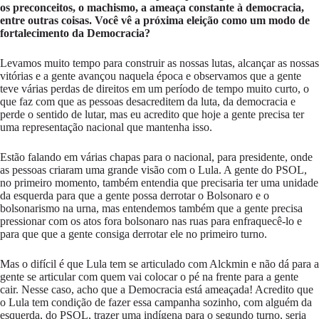
os preconceitos, o machismo, a ameaça constante à democracia,
entre outras coisas. Você vê a próxima eleição como um modo de
fortalecimento da Democracia?
Levamos muito tempo para construir as nossas lutas, alcançar as nossas
vitórias e a gente avançou naquela época e observamos que a gente
teve várias perdas de direitos em um período de tempo muito curto, o
que faz com que as pessoas desacreditem da luta, da democracia e
perde o sentido de lutar, mas eu acredito que hoje a gente precisa ter
uma representação nacional que mantenha isso.
Estão falando em várias chapas para o nacional, para presidente, onde
as pessoas criaram uma grande visão com o Lula. A gente do PSOL,
no primeiro momento, também entendia que precisaria ter uma unidade
da esquerda para que a gente possa derrotar o Bolsonaro e o
bolsonarismo na urna, mas entendemos também que a gente precisa
pressionar com os atos fora bolsonaro nas ruas para enfraquecê-lo e
para que que a gente consiga derrotar ele no primeiro turno.
Mas o difícil é que Lula tem se articulado com Alckmin e não dá para a
gente se articular com quem vai colocar o pé na frente para a gente
cair. Nesse caso, acho que a Democracia está ameaçada! Acredito que
o Lula tem condição de fazer essa campanha sozinho, com alguém da
esquerda, do PSOL, trazer uma indígena para o segundo turno, seria