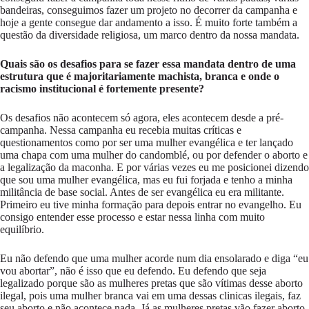
bandeiras, conseguimos fazer um projeto no decorrer da campanha e
hoje a gente consegue dar andamento a isso. É muito forte também a
questão da diversidade religiosa, um marco dentro da nossa mandata.
Quais são os desafios para se fazer essa mandata dentro de uma
estrutura que é majoritariamente machista, branca e onde o
racismo institucional é fortemente presente?
Os desafios não acontecem só agora, eles acontecem desde a pré-
campanha. Nessa campanha eu recebia muitas críticas e
questionamentos como por ser uma mulher evangélica e ter lançado
uma chapa com uma mulher do candomblé, ou por defender o aborto e
a legalização da maconha. E por várias vezes eu me posicionei dizendo
que sou uma mulher evangélica, mas eu fui forjada e tenho a minha
militância de base social. Antes de ser evangélica eu era militante.
Primeiro eu tive minha formação para depois entrar no evangelho. Eu
consigo entender esse processo e estar nessa linha com muito
equilíbrio.
Eu não defendo que uma mulher acorde num dia ensolarado e diga “eu
vou abortar”, não é isso que eu defendo. Eu defendo que seja
legalizado porque são as mulheres pretas que são vítimas desse aborto
ilegal, pois uma mulher branca vai em uma dessas clinicas ilegais, faz
seu aborto e não acontece nada. Já as mulheres pretas vão fazer aborto