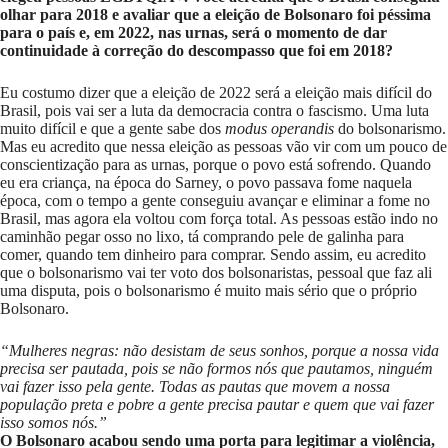
olhar para 2018 e avaliar que a eleição de Bolsonaro foi péssima
para o país e, em 2022, nas urnas, será o momento de dar
continuidade à correção do descompasso que foi em 2018?
Eu costumo dizer que a eleição de 2022 será a eleição mais difícil do
Brasil, pois vai ser a luta da democracia contra o fascismo. Uma luta
muito difícil e que a gente sabe dos
modus operandis
do bolsonarismo.
Mas eu acredito que nessa eleição as pessoas vão vir com um pouco de
conscientização para as urnas, porque o povo está sofrendo. Quando
eu era criança, na época do Sarney, o povo passava fome naquela
época, com o tempo a gente conseguiu avançar e eliminar a fome no
Brasil, mas agora ela voltou com força total. As pessoas estão indo no
caminhão pegar osso no lixo, tá comprando pele de galinha para
comer, quando tem dinheiro para comprar. Sendo assim, eu acredito
que o bolsonarismo vai ter voto dos bolsonaristas, pessoal que faz ali
uma disputa, pois o bolsonarismo é muito mais sério que o próprio
Bolsonaro.
“Mulheres negras: não desistam de seus sonhos, porque a nossa vida
precisa ser pautada, pois se não formos nós que pautamos, ninguém
vai fazer isso pela gente. Todas as pautas que movem a nossa
população preta e pobre a gente precisa pautar e quem que vai fazer
isso somos nós.”
O Bolsonaro acabou sendo uma porta para legitimar a violência,