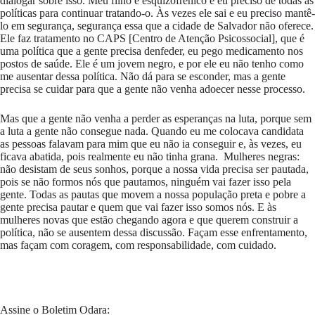
dialogar sobre isso. Meu filho é esquizofrênico e eu preciso de todas as
políticas para continuar tratando-o. Às vezes ele sai e eu preciso mantê-
lo em segurança, segurança essa que a cidade de Salvador não oferece.
Ele faz tratamento no CAPS [Centro de Atenção Psicossocial], que é
uma política que a gente precisa denfeder, eu pego medicamento nos
postos de saúde. Ele é um jovem negro, e por ele eu não tenho como
me ausentar dessa política. Não dá para se esconder, mas a gente
precisa se cuidar para que a gente não venha adoecer nesse processo.
Mas que a gente não venha a perder as esperanças na luta, porque sem
a luta a gente não consegue nada. Quando eu me colocava candidata
as pessoas falavam para mim que eu não ia conseguir e, às vezes, eu
ficava abatida, pois realmente eu não tinha grana. Mulheres negras:
não desistam de seus sonhos, porque a nossa vida precisa ser pautada,
pois se não formos nós que pautamos, ninguém vai fazer isso pela
gente. Todas as pautas que movem a nossa população preta e pobre a
gente precisa pautar e quem que vai fazer isso somos nós. E às
mulheres novas que estão chegando agora e que querem construir a
política, não se ausentem dessa discussão. Façam esse enfrentamento,
mas façam com coragem, com responsabilidade, com cuidado.
Assine o Boletim Odara: