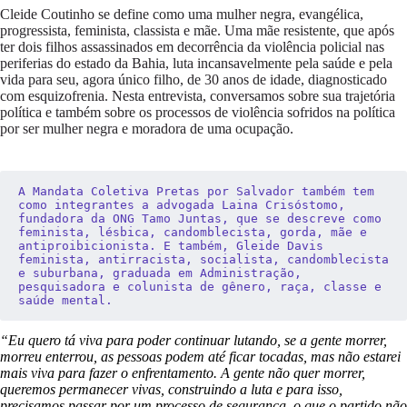
Cleide Coutinho se define como uma mulher negra, evangélica,
progressista, feminista, classista e mãe. Uma mãe resistente, que após
ter dois filhos assassinados em decorrência da violência policial nas
periferias do estado da Bahia, luta incansavelmente pela saúde e pela
vida para seu, agora único filho, de 30 anos de idade, diagnosticado
com esquizofrenia. Nesta entrevista, conversamos sobre sua trajetória
política e também sobre os processos de violência sofridos na política
por ser mulher negra e moradora de uma ocupação.
A Mandata Coletiva Pretas por Salvador também tem 
como integrantes a advogada Laina Crisóstomo, 
fundadora da ONG Tamo Juntas, que se descreve como 
feminista, lésbica, candomblecista, gorda, mãe e 
antiproibicionista. E também, Gleide Davis 
feminista, antirracista, socialista, candomblecista 
e suburbana, graduada em Administração, 
pesquisadora e colunista de gênero, raça, classe e 
saúde mental.
“Eu quero tá viva para poder continuar lutando, se a gente morrer,
morreu enterrou, as pessoas podem até ficar tocadas, mas não estarei
mais viva para fazer o enfrentamento. A gente não quer morrer,
queremos permanecer vivas, construindo a luta e para isso,
precisamos passar por um processo de segurança, o que o partido não