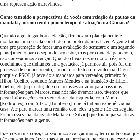
uma representação maravilhosa.
Como tem sido a perspectivas de vocês com relação às pautas da
mandata, mesmo tendo pouco tempo de atuação na Câmara?
Quando a gente ganhou a eleição, fizemos um planejamento e
montamos uma escala com tudo que pretendíamos fazer. A gente tinha
uma programação de fazer uma avaliação do semestre e um segundo
planejamento para o segundo semestre, mas por conta da pandemia,
não conseguimos avançar. Quando chegamos no nono mês, nos
concluímos que tínhamos uma gestação, já parimos ali, pois foi um
processo de conhecimento, também foi feito com violência. Digo
porque o PSOL já teve dois mandatos para vereador, primeiro foi
Hilton Coelho, segundo Marcos Mendes e na transição de Hilton
Coelho, ele [o partido] deixou um assessor aqui para passar as
informações para Marcos, mas nós não tivemos isso, tivemos que
pegar informações com vereadores da esquerda, com Marta
[Rodrigues], com Silvio [Humberto], que já tinham experiência na
casa. Até para marcar uma reunião com eles, a gente não conseguia.
Foram esses mandatos [de Marta e de Silvio] que foram passando as
informações para a gente.
Fizemos muita coisa, conseguimos avançar muito, tem muita coisa que
não conseguimos fazer, mas a gente precisa remanejar para esse ano