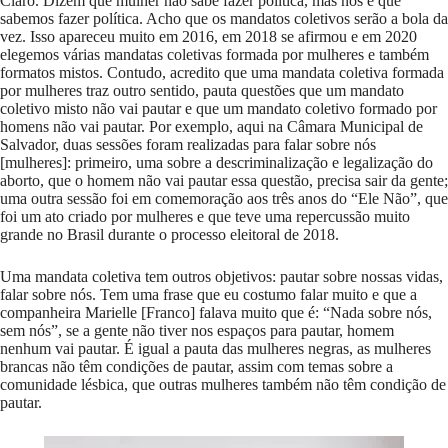
Claro. Dizem que mulher não sabe fazer política, mas nós é que
sabemos fazer política. Acho que os mandatos coletivos serão a bola da
vez. Isso apareceu muito em 2016, em 2018 se afirmou e em 2020
elegemos várias mandatas coletivas formada por mulheres e também
formatos mistos. Contudo, acredito que uma mandata coletiva formada
por mulheres traz outro sentido, pauta questões que um mandato
coletivo misto não vai pautar e que um mandato coletivo formado por
homens não vai pautar. Por exemplo, aqui na Câmara Municipal de
Salvador, duas sessões foram realizadas para falar sobre nós
[mulheres]: primeiro, uma sobre a descriminalização e legalização do
aborto, que o homem não vai pautar essa questão, precisa sair da gente;
uma outra sessão foi em comemoração aos três anos do “Ele Não”, que
foi um ato criado por mulheres e que teve uma repercussão muito
grande no Brasil durante o processo eleitoral de 2018.
Uma mandata coletiva tem outros objetivos: pautar sobre nossas vidas,
falar sobre nós. Tem uma frase que eu costumo falar muito e que a
companheira Marielle [Franco] falava muito que é: “Nada sobre nós,
sem nós”, se a gente não tiver nos espaços para pautar, homem
nenhum vai pautar. É igual a pauta das mulheres negras, as mulheres
brancas não têm condições de pautar, assim com temas sobre a
comunidade lésbica, que outras mulheres também não têm condição de
pautar.