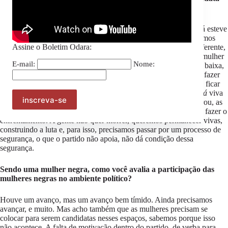
teve medo ou pensou em desistir?
É muito forte o que tá acontecendo com a prefeita Eliana, que já esteve
aqui no nosso gabinete conversando com a gente, onde dialogamos
Assine o Boletim Odara:
com ela sobre o que ocorreu, pois embora ela seja de partido diferente,
não importa se é de direita ou de esquerda, a opressão contra a mulher
E-mail:
Nome:
vem. E ela vem mais fortemente em mulheres pretas e de classe baixa,
pobre, mas a gente precisa criar uma base para que consigamos fazer
esses enfrentamentos para solucionar isso, porque não podemos ficar
perdendo as companheiras sem fazer enfrentamento. Eu quero
tá
viva
para poder continuar lutando, se a gente morrer, morreu e enterrou, as
pessoas podem até ficar tocadas, mas não estarei mais viva para fazer o
enfrentamento. A gente não quer morrer, queremos permanecer vivas,
construindo a luta e, para isso, precisamos passar por um processo de
segurança, o que o partido não apoia, não dá condição dessa
segurança.
Sendo uma mulher negra, como você avalia a participação das
mulheres negras no ambiente político?
Houve um avanço, mas um avanço bem tímido. Ainda precisamos
avançar, e muito. Mas acho também que as mulheres precisam se
colocar para serem candidatas nesses espaços, sabemos porque isso
não acontece. A falta de motivação dentro do partido, de verba para