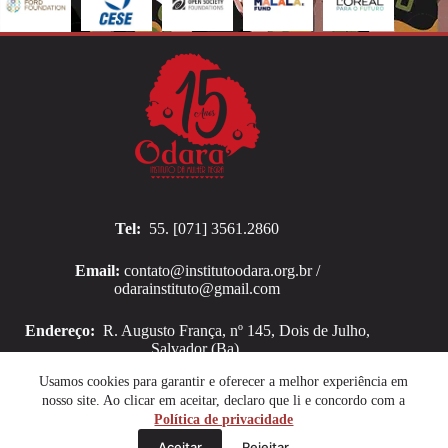
Tel:
55. [071] 3561.2860
Email:
contato@institutoodara.org.br /
odarainstituto@gmail.com
Endereço:
R. Augusto França, nº 145, Dois de Julho,
Salvador (Ba).
Copyright © 2026 Instituto Odara
Usamos cookies para garantir e oferecer a melhor experiência em
nosso site. Ao clicar em aceitar, declaro que li e concordo com a
Política de privacidade
Aceitar
Rejeitar