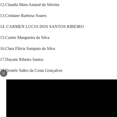
12.Claudia Mara Amaral da Silveira
13.Cristiane Barbosa Soares
14. CARMEN LUCIA DOS SANTOS RIBEIRO
15.Carine Mangueira da Silva
16.Clara Flávia Sampaio da Silva
17.Dayane Ribeiro Santos
18.Desirée Salles da Costa Gonçalves
19. Daniela de Melo Custodio
20.Dairlane Costa de Jesus
21 Domenica Guimarães do Nascimento
22.Dóris Leandra da Silva Barbosa