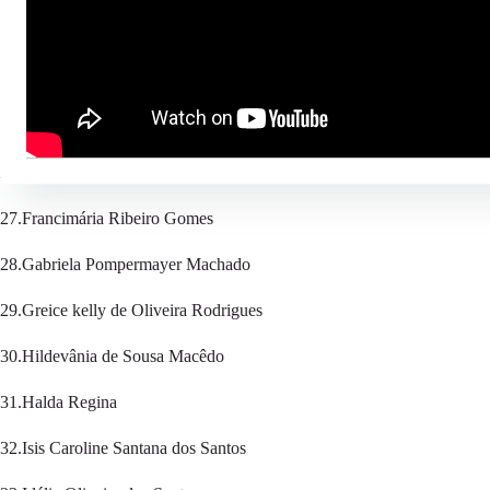
23.Elizabeth Lima da Silva
24.Emanuela de Jesus Barbosa
25.Fernanda da Hora Ferreira
26.Franciele Falcão Melo da Conceição
27.Francimária Ribeiro Gomes
28.Gabriela Pompermayer Machado
29.Greice kelly de Oliveira Rodrigues
30.Hildevânia de Sousa Macêdo
31.Halda Regina
32.Isis Caroline Santana dos Santos