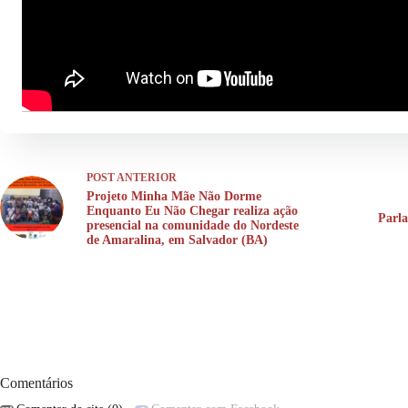
POST
ANTERIOR
Projeto Minha Mãe Não Dorme
Enquanto Eu Não Chegar realiza ação
Parla
presencial na comunidade do Nordeste
de Amaralina, em Salvador (BA)
Comentários