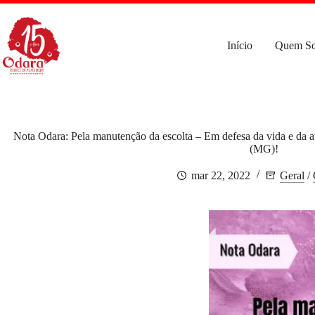
Pular
para
o
conteúdo
Início
Quem S
Nota Odara: Pela manutenção da escolta – Em defesa da vida e da a
(MG)!
mar 22, 2022
Geral
/