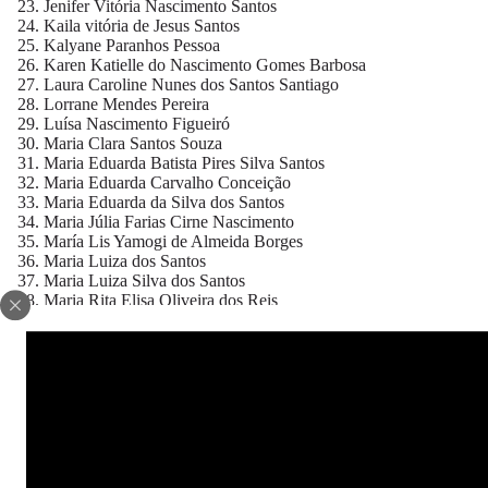
Jenifer Vitória Nascimento Santos
Kaila vitória de Jesus Santos
Kalyane Paranhos Pessoa
Karen Katielle do Nascimento Gomes Barbosa
Laura Caroline Nunes dos Santos Santiago
Lorrane Mendes Pereira
Luísa Nascimento Figueiró
Maria Clara Santos Souza
Maria Eduarda Batista Pires Silva Santos
Maria Eduarda Carvalho Conceição
Maria Eduarda da Silva dos Santos
Maria Júlia Farias Cirne Nascimento
María Lis Yamogi de Almeida Borges
Maria Luiza dos Santos
Maria Luiza Silva dos Santos
Maria Rita Elisa Oliveira dos Reis
Mariane Rocha Alves
Marielle Sousa Santos de Oliveira
Micaelly Macedo dos Santos
Naiana Lemos Cunha
Nalanda Rosas Oliveira
Pâmela de jesus dos Santos
Perola de Sá Barbosa
Pétala Vitória Barbosa de Lima
Queisiane Senna Santos