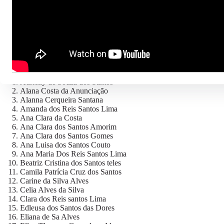
Samara Santos Silva
Sara Santos Silva
Stefany Vitoria da Silva Ferreira
Valentina Alcântara Nascimento
Yasmin Moreira da Silva
TURMA 2 – 14 A 18 ANOS
Adrielly de Souza dos Santos
Alana Costa da Anunciação
Alanna Cerqueira Santana
Amanda dos Reis Santos Lima
Ana Clara da Costa
Ana Clara dos Santos Amorim
Ana Clara dos Santos Gomes
Ana Luisa dos Santos Couto
Ana Maria Dos Reis Santos Lima
Beatriz Cristina dos Santos teles
Camila Patrícia Cruz dos Santos
Carine da Silva Alves
Celia Alves da Silva
Clara dos Reis santos Lima
Edleusa dos Santos das Dores
Eliana de Sa Alves