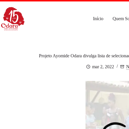
Pular
para
o
conteúdo
Início
Quem S
Projeto Ayomide Odara divulga lista de seleciona
mar 2, 2022
N