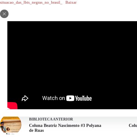
situacao_das_lbts_negras_no_brasil_
Baixar
Compartilhe:
BIBLIOTECA
ANTERIOR
Coluna Beatriz Nascimento #3 Polyana
Colu
de Ruas