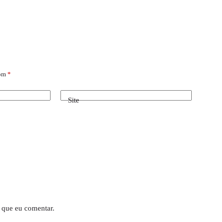
com
*
Site
 que eu comentar.