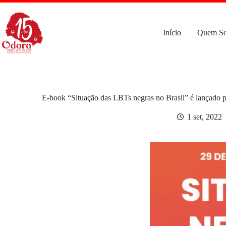
Pular
para
o
conteúdo
Início
Quem S
E-book “Situação das LBTs negras no Brasil” é lançado pe
1 set, 2022