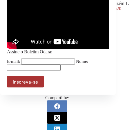
Conversa “Ancestralidade Africana no Brasil”, às 11h, no Armazém 1.
Veja toda a programação na página
http://www.seppir.gov.br/rio20
Fonte: Coordenação de Comunicação SEPPIR
Assine o Boletim Odara:
Assine o Boletim Odara:
E-mail:
Nome:
E-mail:
Nome:
Compartilhe: