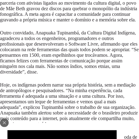
parceria com ativistas ligados ao movimento da cultura digital, o povo
de Mãe Beth gravou dez discos para quebrar o monopólio da indústria
fonográfica. A meta agora é capacitar a comunidade para continuar
gravando a própria música e manter o domínio e a memória sobre ela.
Outro convidado, Anapuaka Tupinambá, da Cultura Digital Indígena,
agradeceu a todos os engenheiros, programadores e outros
profissionais que desenvolveram o Software Livre, afirmando que eles
colocaram na rede ferramentas das quais todos podem se apropriar. “Se
pensarmos em 1500, eram espelhinhos que trocávamos. Agora,
ficamos felizes com ferramentas de comunicação porque assim
ninguém nos cala mais. Não somos índios, somos etnias, uma
diversidade”, disse.
Hoje, os indígenas podem narrar sua própria história, sem a mediação
de antropólogos e pesquisadores. “Na minha experiência, cada
ferramenta é adequada a uma situação e a uma cultura. Por isso,
apresentamos um leque de ferramentas e vemos qual a mais
adequada”, explicou Tupinambá sobre o trabalho de sua organização.
Anapuaka também alertou sobre a necessidade de o brasileiro produzir
mais conteúdo para a internet, pois atualmente ele compartilha muito,
mas cria pouco conteúdo novo.
A programação da Seppir continua hoje no Píer Mauá, com a Roda de