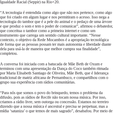
Igualdade Racial (Seppir) na Rio+20.
“A tecnologia é entendida como algo que não nos pertence, como algo
que foi criado em algum lugar e nos permitiram o acesso. Isso nega a
tecnologia do tambor que é a pele do animal e o pedaço de uma árvore
e que produz o som e tem o poder de comunicar”, afirmou o debatedor,
que conceitua o tambor como a primeira internet e como um
instrumento que carrega um sentido cultural importante. “Nesse
contexto, o objetivo da Rede Mocambos é a apropriação tecnológica
de forma que as pessoas possam ter mais autonomia e liberdade diante
dela para usá-la de maneira que melhor cumpra sua finalidade”,
completou.
A conversa foi iniciada com a batucada de Mãe Beth de Oxum e
terminou com uma apresentação da Dança do Coco também ritmada
por Maria Elisabeth Santiago de Oliveira, Mãe Beth, que é liderança
tradicional de matriz africana de Pernambuco, e compartilhou com o
grupo sua experiência com rádios comunitárias.
“Para nós que somos o povo do brinquedo, temos o problema da
difusão, pois as rádios de Recife não tocam nossa música. Por isso,
criamos a rádio livre, sem outorga ou concessão. Estamos no terreiro
dizendo que a nossa música é ancestral e precisa se perpetuar, mas a
mídia ‘sataniza’ o que temos de mais sagrado”, desabafou. Por meio de