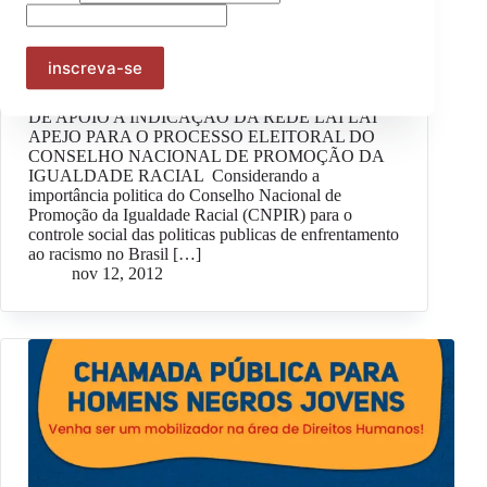
Instituto Odara assina Nota Pública de apoio a
indicação da Rede LAI LAI APEJO para o processo
eleitoral do Conselho Nacional de Promoção da
Igualdade Racial
Curitiba, 11 de novembro de 2012 NOTA PÚBLICA
DE APOIO A INDICAÇÃO DA REDE LAI LAI
APEJO PARA O PROCESSO ELEITORAL DO
CONSELHO NACIONAL DE PROMOÇÃO DA
IGUALDADE RACIAL Considerando a
importância politica do Conselho Nacional de
Promoção da Igualdade Racial (CNPIR) para o
controle social das politicas publicas de enfrentamento
ao racismo no Brasil […]
nov 12, 2012