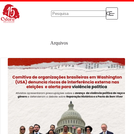
Pular
para
o
conteúdo
Sem
resultados
Arquivos