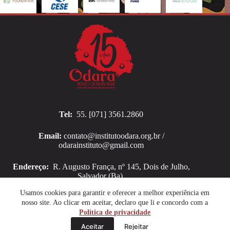
Tel:
55. [071] 3561.2860
Email:
contato@institutoodara.org.br /
odarainstituto@gmail.com
Endereço:
R. Augusto França, nº 145, Dois de Julho,
Salvador (Ba).
Copyright © 2026 Instituto Odara
Usamos cookies para garantir e oferecer a melhor experiência em
nosso site. Ao clicar em aceitar, declaro que li e concordo com a
Política de privacidade
Aceitar
Rejeitar