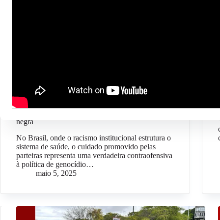
Opinião Odara
Resistência das Parteiras atravessa gerações,
desafia o racismo e o epistemicídio, e segue
tecendo caminhos de cuidado para a população
negra
No Brasil, onde o racismo institucional estrutura o
sistema de saúde, o cuidado promovido pelas
parteiras representa uma verdadeira contraofensiva
à política de genocídio…
maio 5, 2025