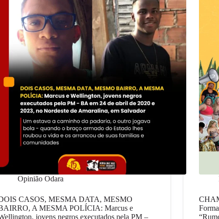
Opinião Odara
DOIS CASOS, MESMA DATA, MESMO
CHAMA
BAIRRO, A MESMA POLÍCIA: Marcus e
Formaç
Wellington, jovens negros executados pela PM –
“Rumo