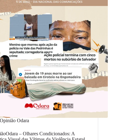
Opinião Odara
iãoOdara – Olhares Condicionados: A
ica Visual das Vítimas da Violência Estatal