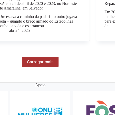
BA em 24 de abril de 2020 e 2023, no Nordeste
Repar
de Amaralina, em Salvador
Em 201
Um estava a caminho da padaria, o outro jogava
mulher
bola – quando o braço armado do Estado lhes
para e
roubou a vida e os arrancou…
de…
abr 24, 2025
Carregar mais
Apoio