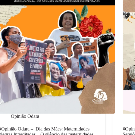
Opinião Odara
#Opinião Odara – Dia das Mães: Maternidades
#Opin
Negras Interditadas – O silêncio das maternidades
Semiót