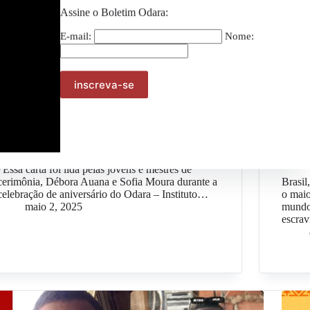
Assine o Boletim Odara:
E-mail:
Nome:
Geral
Carta: 15 anos do Odara – É tanta gente que faz
#Opin
parte dessa história!
da fam
Repar
*Essa carta foi lida pelas jovens e mestres de
cerimônia, Débora Auana e Sofia Moura durante a
Brasil
celebração de aniversário do Odara – Instituto…
o maio
maio 2, 2025
mundo
escra