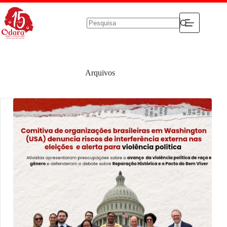
Pular
para
o
conteúdo
Sem
resultados
Arquivos