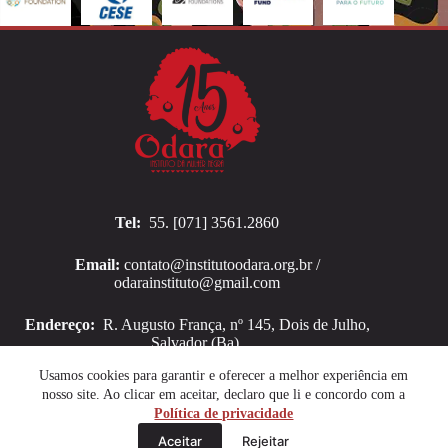
Tel:
55. [071] 3561.2860
Email:
contato@institutoodara.org.br /
odarainstituto@gmail.com
Endereço:
R. Augusto França, nº 145, Dois de Julho,
Salvador (Ba).
Copyright © 2026 Instituto Odara
Usamos cookies para garantir e oferecer a melhor experiência em
nosso site. Ao clicar em aceitar, declaro que li e concordo com a
Política de privacidade
Aceitar
Rejeitar