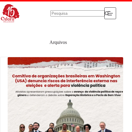
Pular
para
o
conteúdo
Sem
resultados
Arquivos