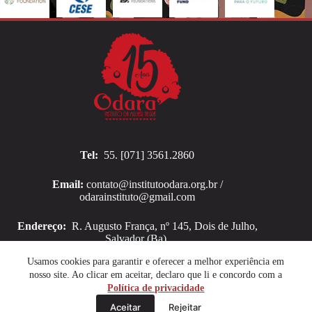
Tel:
55. [071] 3561.2860
Email:
contato@institutoodara.org.br /
odarainstituto@gmail.com
Endereço:
R. Augusto França, nº 145, Dois de Julho,
Salvador (Ba).
Copyright © 2026 Instituto Odara
Usamos cookies para garantir e oferecer a melhor experiência em
nosso site. Ao clicar em aceitar, declaro que li e concordo com a
Política de privacidade
Aceitar
Rejeitar