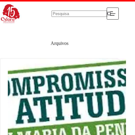
Pular
para
o
conteúdo
Sem
resultados
Arquivos