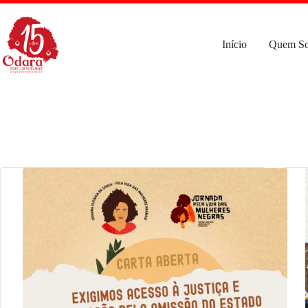
Pular
para
o
conteúdo
Início
Quem S