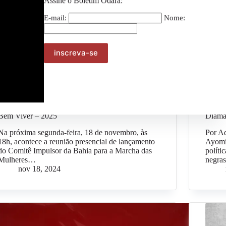
Assine o Boletim Odara:
E-mail:
Nome:
Geral
Mulheres da Bahia convocam para reunião de
Ayomi
lançamento do Comitê Impulsor da Bahia para a
sexual
Marcha das Mulheres Negras por Reparação e
encont
Bem Viver – 2025
Diama
Na próxima segunda-feira, 18 de novembro, às
Por A
18h, acontece a reunião presencial de lançamento
Ayomi
do Comitê Impulsor da Bahia para a Marcha das
políti
Mulheres…
negra
nov 18, 2024