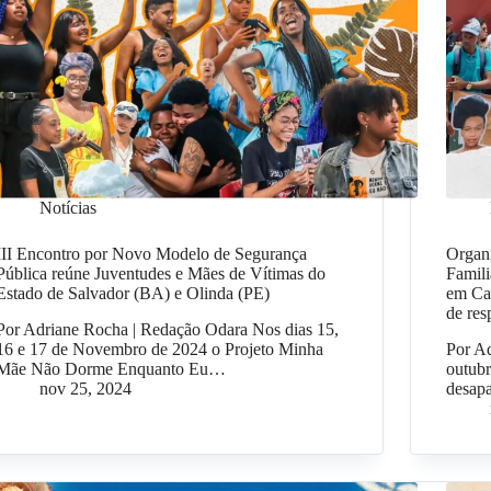
Notícias
III Encontro por Novo Modelo de Segurança
Organ
Pública reúne Juventudes e Mães de Vítimas do
Famili
Estado de Salvador (BA) e Olinda (PE)
em Ca
de res
Por Adriane Rocha | Redação Odara Nos dias 15,
16 e 17 de Novembro de 2024 o Projeto Minha
Por A
Mãe Não Dorme Enquanto Eu…
outubr
nov 25, 2024
desap