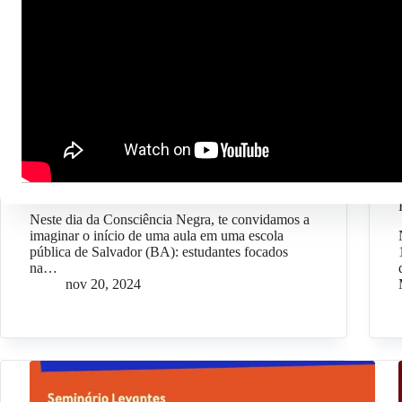
Opinião Odara
#OpiniãoOdara – Salvador Capital Afro: 81% do
ano letivo é afetado por tiroteios no entorno das
escolas públicas da cidade
Neste dia da Consciência Negra, te convidamos a
imaginar o início de uma aula em uma escola
pública de Salvador (BA): estudantes focados
na…
nov 20, 2024