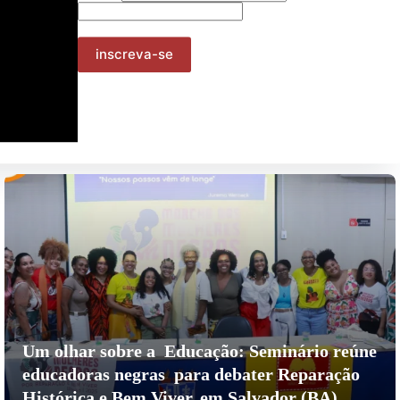
Operação Policial no Recôncavo Baiano deixa
12 mortos e evidencia mais uma vez a Política
de morte na Bahia
nov 15, 2025
Um olhar sobre a Educação: Seminário reúne
educadoras negras para debater Reparação
Histórica e Bem Viver, em Salvador (BA)