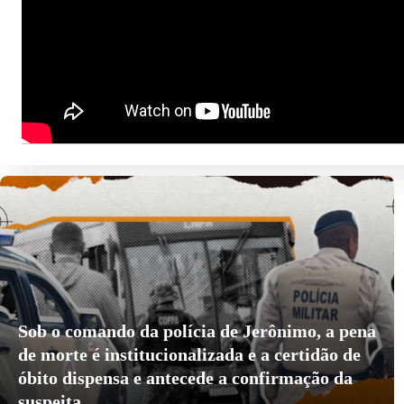
IV Assembleia Geral da Rede de Mulheres
Afrolatinoamericanas, Afrocaribenhas e da
Diáspora (RMAAD) reforça a articulação
global das mulheres negras
dez 18, 2025
Sob o comando da polícia de Jerônimo, a pena
de morte é institucionalizada e a certidão de
óbito dispensa e antecede a confirmação da
suspeita