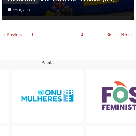
nov 6, 2025
Previous
1
…
2
3
4
…
36
Next
Apoio