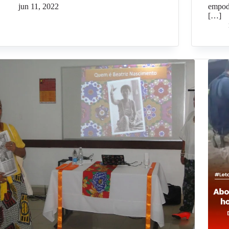
jun 11, 2022
empod
[…]