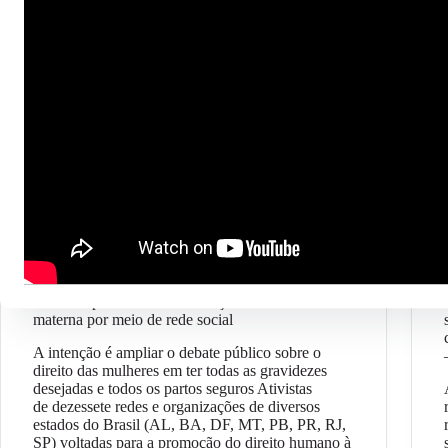
Geral
Ativistas promovem mobilização contra morte
materna por meio de rede social
A intenção é ampliar o debate público sobre o
direito das mulheres em ter todas as gravidezes
desejadas e todos os partos seguros Ativistas
de dezessete redes e organizações de diversos
estados do Brasil (AL, BA, DF, MT, PB, PR, RJ,
SP) voltadas para a promoção do direito humano à