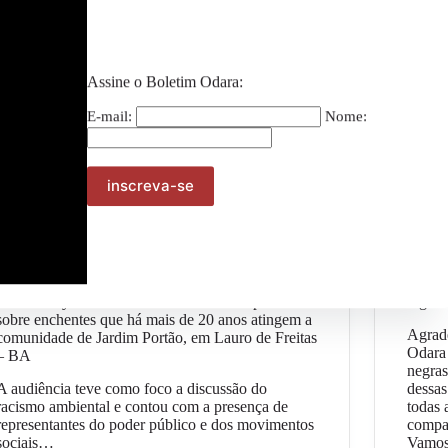
Assine o Boletim Odara:
E-mail:
Nome:
Geral
Terreiro Oya Matamba realiza audiência pública
Agrad
sobre enchentes que há mais de 20 anos atingem a
Agrad
comunidade de Jardim Portão, em Lauro de Freitas
Odara
– BA
negras
A audiência teve como foco a discussão do
dessas
racismo ambiental e contou com a presença de
todas 
representantes do poder público e dos movimentos
compa
sociais…
Vamos 