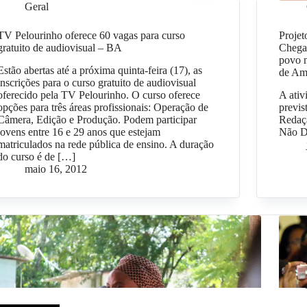
Geral
TV Pelourinho oferece 60 vagas para curso
Proje
gratuito de audiovisual – BA
Chega
povo 
Estão abertas até a próxima quinta-feira (17), as
de Am
inscrições para o curso gratuito de audiovisual
oferecido pela TV Pelourinho. O curso oferece
A ativ
opções para três áreas profissionais: Operação de
previs
Câmera, Edição e Produção. Podem participar
Redaç
jovens entre 16 e 29 anos que estejam
Não 
matriculados na rede pública de ensino. A duração
do curso é de […]
maio 16, 2012