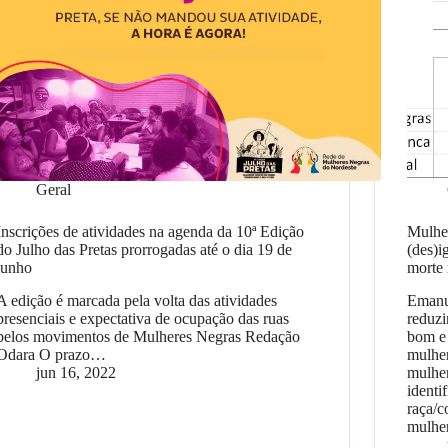
Geral
Inscrições de atividades na agenda da 10ª Edição
Mulhe
do Julho das Pretas prorrogadas até o dia 19 de
(des)i
junho
morte 
A edição é marcada pela volta das atividades
Emanue
presenciais e expectativa de ocupação das ruas
reduzi
pelos movimentos de Mulheres Negras Redação
bom e 
Odara O prazo…
mulher
jun 16, 2022
mulher
identi
raça/c
mulhe