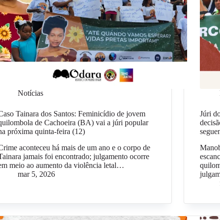
Notícias
Caso Tainara dos Santos: Feminicídio de jovem
Júri d
quilombola de Cachoeira (BA) vai a júri popular
decisã
na próxima quinta-feira (12)
seguem
Crime aconteceu há mais de um ano e o corpo de
Manobr
Tainara jamais foi encontrado; julgamento ocorre
escanc
em meio ao aumento da violência letal…
quilo
mar 5, 2026
julga