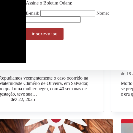
Assine o Boletim Odara:
E-mail:
Nome:
Geral
NOTA DE REPÚDIO – Caso de Racismo
Mais u
obstétrico Maternidade Climério de Oliveira, em
Marcel
Salvador
2022,
de 19
Repudiamos veementemente o caso ocorrido na
Maternidade Climério de Oliveira, em Salvador,
Morto 
no qual uma mulher negra, com 40 semanas de
se pre
gestação, teve sua…
e era
dez 22, 2025