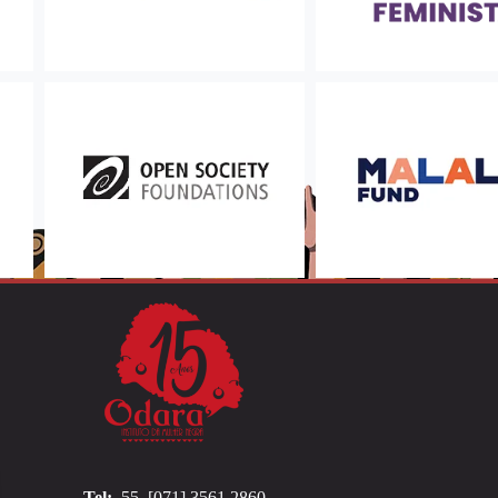
Tel:
55. [071] 3561.2860