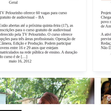
Geral
TV Pelourinho oferece 60 vagas para curso
Proje
gratuito de audiovisual – BA
Chega
povo 
Estão abertas até a próxima quinta-feira (17), as
de Am
inscrições para o curso gratuito de audiovisual
oferecido pela TV Pelourinho. O curso oferece
A ativ
opções para três áreas profissionais: Operação de
previs
Câmera, Edição e Produção. Podem participar
Redaç
jovens entre 16 e 29 anos que estejam
Não 
matriculados na rede pública de ensino. A duração
do curso é de […]
maio 16, 2012