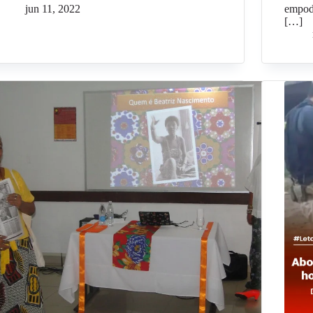
jun 11, 2022
empod
[…]