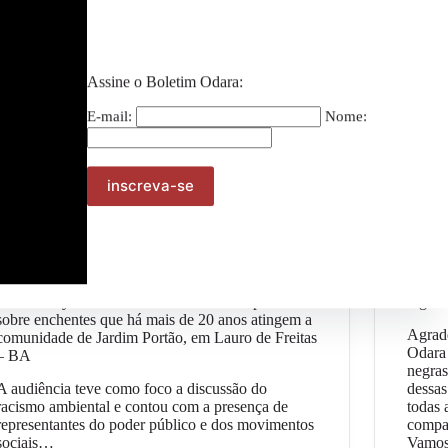
Assine o Boletim Odara:
E-mail:
Nome:
Geral
Terreiro Oya Matamba realiza audiência pública
Agrad
sobre enchentes que há mais de 20 anos atingem a
Agrad
comunidade de Jardim Portão, em Lauro de Freitas
Odara
– BA
negras
A audiência teve como foco a discussão do
dessas
racismo ambiental e contou com a presença de
todas 
representantes do poder público e dos movimentos
compa
sociais…
Vamos 