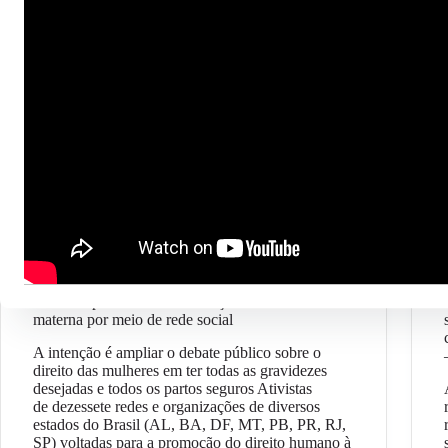
Geral
Ativistas promovem mobilização contra morte
materna por meio de rede social
A intenção é ampliar o debate público sobre o
direito das mulheres em ter todas as gravidezes
desejadas e todos os partos seguros Ativistas
de dezessete redes e organizações de diversos
estados do Brasil (AL, BA, DF, MT, PB, PR, RJ,
SP) voltadas para a promoção do direito humano à