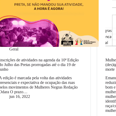
Geral
Inscrições de atividades na agenda da 10ª Edição
Mulhe
do Julho das Pretas prorrogadas até o dia 19 de
(des)i
junho
morte 
A edição é marcada pela volta das atividades
Emanue
presenciais e expectativa de ocupação das ruas
reduzi
pelos movimentos de Mulheres Negras Redação
bom e 
Odara O prazo…
mulher
jun 16, 2022
mulher
identi
raça/c
mulhe