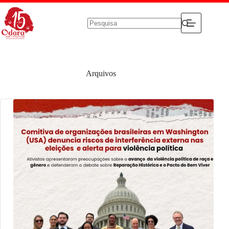
Pular
para
o
conteúdo
Sem
resultados
Arquivos