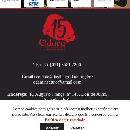
Tel:
55. [071] 3561.2860
Email:
contato@institutoodara.org.br /
odarainstituto@gmail.com
Endereço:
R. Augusto França, nº 145, Dois de Julho,
Salvador (Ba).
Copyright © 2026 Instituto Odara
Usamos cookies para garantir e oferecer a melhor experiência em
nosso site. Ao clicar em aceitar, declaro que li e concordo com a
Política de privacidade
Aceitar
Rejeitar