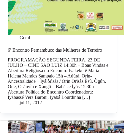
Geral
6ª Encontro Pernambuco das Mulheres de Terreiro
PROGRAMAÇÃO SEGUNDA FEIRA, 23 DE
JULHO – CINE SÃO LUIZ 14:30h – Boas Vindas e
Abertura Religiosa do Encontro Iyakekerê Maria
Helena Mendes Sampaio 15h – Adúrà, Orin-
Ancestralidade – Ìyálòrìsàs / Orin Òrìsàs Èsù, Ògún,
Ode, Òsányìn e Xangô – Babás e Ìyás 15:30h –
Abertura Política do Encontro Coordenadora:
Ìyábassé Vera Baroni, Iyabá Lourdinha […]
jul 11, 2012